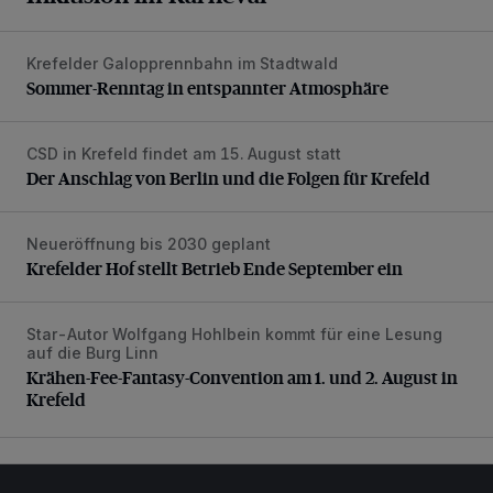
Krefelder Galopprennbahn im Stadtwald
Sommer-Renntag in entspannter Atmosphäre
Sommer-Renntag in entspannter Atmosphäre
CSD in Krefeld findet am 15. August statt
Der Anschlag von Berlin und die Folgen für Krefeld
Der Anschlag von Berlin und die Folgen für Krefeld
Neueröffnung bis 2030 geplant
Krefelder Hof stellt Betrieb Ende September ein
Krefelder Hof stellt Betrieb Ende September ein
Star-Autor Wolfgang Hohlbein kommt für eine Lesung
Krähen-Fee-Fantasy-Convention am 1. und 2. August in 
auf die Burg Linn
Krähen-Fee-Fantasy-Convention am 1. und 2. August in
Krefeld