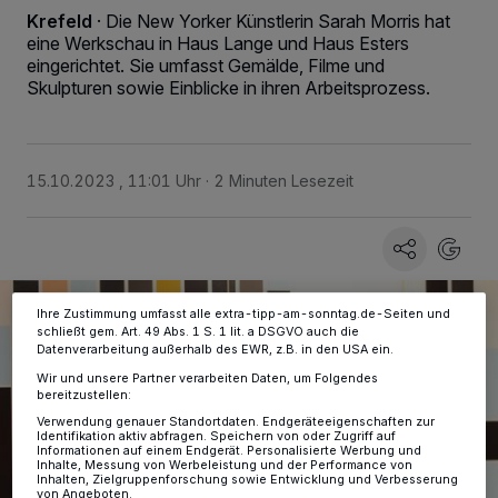
Krefeld
·
Die New Yorker Künstlerin Sarah Morris hat
eine Werkschau in Haus Lange und Haus Esters
eingerichtet. Sie umfasst Gemälde, Filme und
Skulpturen sowie Einblicke in ihren Arbeitsprozess.
Wir und unsere
-Partner speichern und greifen auf
218
personenbezogene Daten wie Browserdaten oder eindeutige
Kennungen auf Ihrem Gerät zu. Durch Auswahl von OK aktivieren Sie
Tracking-Technologien für die unter „Wir und unsere Partner
verarbeiten Daten, um Ihnen Dienste bereitzustellen“ aufgeführten
Zwecke. Wenn Tracker deaktiviert sind, sind manche Inhalte und
15.10.2023 , 11:01 Uhr
2 Minuten Lesezeit
Anzeigen möglicherweise nicht mehr so relevant für Sie. Sie können
dieses Menü jederzeit wieder aufrufen, um Ihre Einstellungen zu
ändern oder Ihre Einwilligung zu widerrufen, indem Sie auf den Link
Einstellungen oder Ablehnen am unteren Rand der Webseite klicken.
Ihre Einstellungen gelten innerhalb unseres Website. Weitere
Informationen finden Sie in unserer Datenschutzerklärung.
Ihre Zustimmung umfasst alle extra-tipp-am-sonntag.de-Seiten und
schließt gem. Art. 49 Abs. 1 S. 1 lit. a DSGVO auch die
Datenverarbeitung außerhalb des EWR, z.B. in den USA ein.
Wir und unsere Partner verarbeiten Daten, um Folgendes
bereitzustellen:
Verwendung genauer Standortdaten. Endgeräteeigenschaften zur
Identifikation aktiv abfragen. Speichern von oder Zugriff auf
Informationen auf einem Endgerät. Personalisierte Werbung und
Inhalte, Messung von Werbeleistung und der Performance von
Inhalten, Zielgruppenforschung sowie Entwicklung und Verbesserung
von Angeboten.