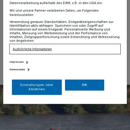
Datenverarbeitung außerhalb des EWR, z.B. in den USA ein.
Krefeld
·
Gegen 13:35 Uhr am heutigen Mittag wurde
die Leitstelle der Feuerwehr Krefeld über eine
Wir und unsere Partner verarbeiten Daten, um Folgendes
bereitzustellen:
Rauchentwicklung auf einem Schiff informiert. Da sich
Verwendung genauer Standortdaten. Endgeräteeigenschaften zur
das Schiff auf dem Rhein in Höhe des Krefelder
Identifikation aktiv abfragen. Speichern von oder Zugriff auf
Yachthafen befand, wurde die Einheit der Feuerwache
Informationen auf einem Endgerät. Personalisierte Werbung und
Inhalte, Messung von Werbeleistung und der Performance von
2 zur Einsatzstelle alarmiert.
Inhalten, Zielgruppenforschung sowie Entwicklung und Verbesserung
von Angeboten.
Ausführliche Informationen
08.11.2023 , 17:56 Uhr
Eine Minute Lesezeit
Impressum
Datenschutz
Einstellungen oder
OK
Ablehnen