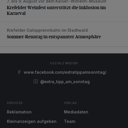
7. bis 9. August vor dem Kaiser-Wilhelm-Museum
Krefelder Weinfest unterstützt die Inklusion im Karneval
Krefelder Weinfest unterstützt die Inklusion im
Karneval
Krefelder Galopprennbahn im Stadtwald
Sommer-Renntag in entspannter Atmosphäre
Sommer-Renntag in entspannter Atmosphäre
SOZIALE MEDIEN
www.facebook.com/extratippamsonntag/
@extra_tipp_am_sonntag
SERVICES
VERLAG
Reklamation
Mediadaten
Kleinanzeigen aufgeben
Team