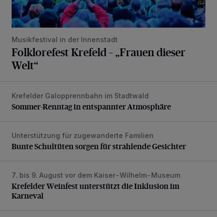
Musikfestival in der Innenstadt
Folklorefest Krefeld – „Frauen dieser
Welt“
Krefelder Galopprennbahn im Stadtwald
Sommer-Renntag in entspannter Atmosphäre
Sommer-Renntag in entspannter Atmosphäre
Unterstützung für zugewanderte Familien
Bunte Schultüten sorgen für strahlende Gesichter
Bunte Schultüten sorgen für strahlende Gesichter
7. bis 9. August vor dem Kaiser-Wilhelm-Museum
Krefelder Weinfest unterstützt die Inklusion im Karneval
Krefelder Weinfest unterstützt die Inklusion im
Karneval