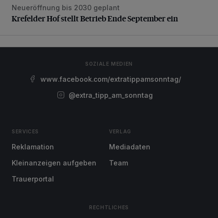
Neueröffnung bis 2030 geplant
Krefelder Hof stellt Betrieb Ende September ein
Krefelder Hof stellt Betrieb Ende September ein
SOZIALE MEDIEN
www.facebook.com/extratippamsonntag/
@extra_tipp_am_sonntag
SERVICES
VERLAG
Reklamation
Mediadaten
Kleinanzeigen aufgeben
Team
Trauerportal
RECHTLICHES