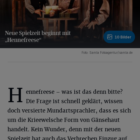
Neue Spielzeit beginnt mit
10 Bilder
„Hennefreese“
10 Bilder
Foto: Samla Fotoagentur/samla.de
H
ennefreese – was ist das denn bitte?
Die Frage ist schnell geklärt, wissen
doch versierte Mundartsprachler, dass es sich
um die Krieewelsche Form von Gänsehaut
handelt. Kein Wunder, denn mit der neuen
Spielzeit hat auch das Verbrechen Einzug auf