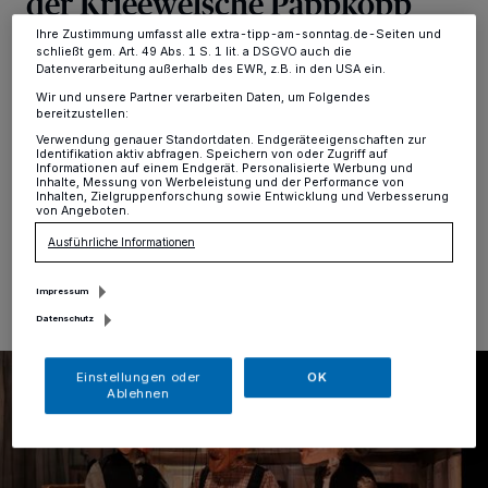
der Krieewelsche Pappköpp
Informationen finden Sie in unserer Datenschutzerklärung.
feiert Premiere
Ihre Zustimmung umfasst alle extra-tipp-am-sonntag.de-Seiten und
schließt gem. Art. 49 Abs. 1 S. 1 lit. a DSGVO auch die
Datenverarbeitung außerhalb des EWR, z.B. in den USA ein.
Die neue Spielzeit der Krieewelsche Pappköpp hat
Wir und unsere Partner verarbeiten Daten, um Folgendes
bereitzustellen:
begonnen: „Hennefreese“ heißt das neue Programm,
das am Samstagabend Premiere hatte. Erste
Verwendung genauer Standortdaten. Endgeräteeigenschaften zur
Identifikation aktiv abfragen. Speichern von oder Zugriff auf
Impressionen gibt’s in unserer Bildergalerie.
Informationen auf einem Endgerät. Personalisierte Werbung und
Inhalte, Messung von Werbeleistung und der Performance von
Inhalten, Zielgruppenforschung sowie Entwicklung und Verbesserung
von Angeboten.
Ausführliche Informationen
18.11.2023 , 22:22 Uhr
Eine Minute Lesezeit
Impressum
Datenschutz
Einstellungen oder
OK
Ablehnen