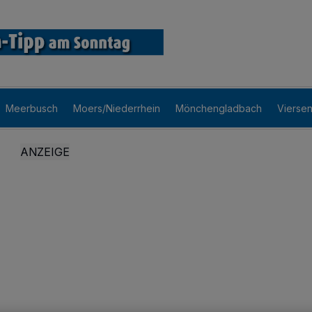
Meerbusch
Moers/Niederrhein
Mönchengladbach
Vierse