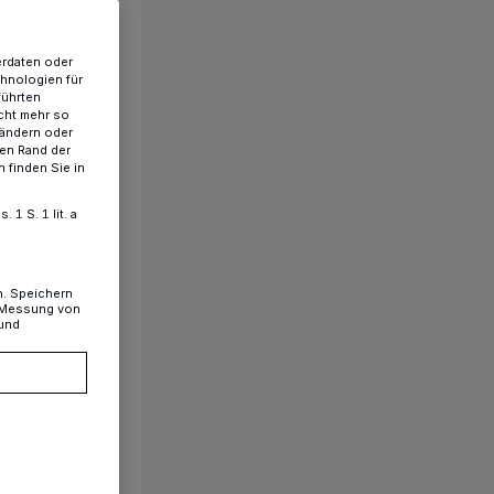
erdaten oder
chnologien für
führten
cht mehr so
 ändern oder
ren Rand der
 finden Sie in
1 S. 1 lit. a
n. Speichern
, Messung von
 und