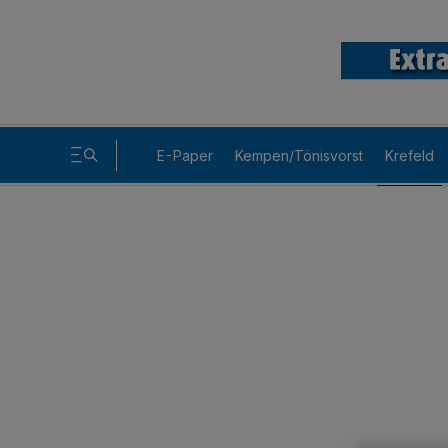
E-Paper
Kempen/Tönisvorst
Krefeld