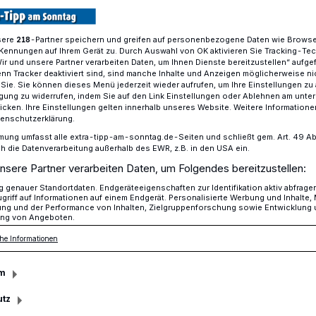
sere
-Partner speichern und greifen auf personenbezogene Daten wie Brows
218
Kennungen auf Ihrem Gerät zu. Durch Auswahl von OK aktivieren Sie Tracking-Te
limaspaziergang
Wir und unsere Partner verarbeiten Daten, um Ihnen Dienste bereitzustellen“ aufge
n Tracker deaktiviert sind, sind manche Inhalte und Anzeigen möglicherweise ni
r Sie. Sie können dieses Menü jederzeit wieder aufrufen, um Ihre Einstellungen zu
ligung zu widerrufen, indem Sie auf den Link Einstellungen oder Ablehnen am unte
icken. Ihre Einstellungen gelten innerhalb unseres Website. Weitere Informationen
tenschutzerklärung.
um
mung umfasst alle extra-tipp-am-sonntag.de-Seiten und schließt gem. Art. 49 Abs. 
die Datenverarbeitung außerhalb des EWR, z.B. in den USA ein.
nsere Partner verarbeiten Daten, um Folgendes bereitzustellen:
rgang
genauer Standortdaten. Endgeräteeigenschaften zur Identifikation aktiv abfrage
griff auf Informationen auf einem Endgerät. Personalisierte Werbung und Inhalte
ung und der Performance von Inhalten, Zielgruppenforschung sowie Entwicklung
ng von Angeboten.
bsstelle Klimaschutz und Nachhaltigkeit
he Informationen
ranstaltungen an der bundesweiten Woche
, die vom 18. bis zum 22. September
m
utz