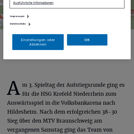
Ausführliche Informationen
Impressum
Datenschutz
Am kommenden Samstag wollen wir die Eagles wieder vor
heimischer Kulisse jubeln sehen.
Einstellungen oder
OK
Ablehnen
Foto: Samla Fotoagentur/samla.de
A
m 3. Spieltag der Aufstiegsrunde ging es
für die HSG Krefeld Niederrhein zum
Auswärtsspiel in die Volksbankarena nach
Hildesheim. Nach dem erfolgreichen 38-30
Sieg über den MTV Braunschweig am
vergangenen Samstag ging das Team von