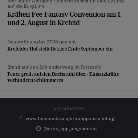
Star-Autor Wolfgang Hohlbein kommt für eine Lesung
auf die Burg Linn
Krähen-Fee-Fantasy-Convention am 1.
und 2. August in Krefeld
Neueröffnung bis 2030 geplant
Krefelder Hof stellt Betrieb Ende September ein
Krefelder Hof stellt Betrieb Ende September ein
Brand auf den Schlehdornweg im Forstwald
Feuer greift auf den Dachstuhl über - Einsatzkräfte verhin
Feuer greift auf den Dachstuhl über - Einsatzkräfte
verhindern Schlimmeres
SOZIALE MEDIEN
www.facebook.com/extratippamsonntag/
@extra_tipp_am_sonntag