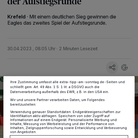
der Aufstiegsrunde
Krefeld
·
Mit einem deutlichen Sieg gewinnen die
Wir und unsere
-Partner speichern und greifen auf
218
Eagles das zweites Spiel der Aufstiegsrunde.
personenbezogene Daten wie Browserdaten oder eindeutige
Kennungen auf Ihrem Gerät zu. Durch Auswahl von OK aktivieren Sie
Tracking-Technologien für die unter „Wir und unsere Partner
verarbeiten Daten, um Ihnen Dienste bereitzustellen“ aufgeführten
Zwecke. Wenn Tracker deaktiviert sind, sind manche Inhalte und
30.04.2023 , 08:05 Uhr
2 Minuten Lesezeit
Anzeigen möglicherweise nicht mehr so relevant für Sie. Sie können
dieses Menü jederzeit wieder aufrufen, um Ihre Einstellungen zu
ändern oder Ihre Einwilligung zu widerrufen, indem Sie auf den Link
Einstellungen oder Ablehnen am unteren Rand der Webseite klicken.
Ihre Einstellungen gelten innerhalb unseres Website. Weitere
Informationen finden Sie in unserer Datenschutzerklärung.
Ihre Zustimmung umfasst alle extra-tipp-am-sonntag.de-Seiten und
schließt gem. Art. 49 Abs. 1 S. 1 lit. a DSGVO auch die
Datenverarbeitung außerhalb des EWR, z.B. in den USA ein.
Wir und unsere Partner verarbeiten Daten, um Folgendes
bereitzustellen:
Verwendung genauer Standortdaten. Endgeräteeigenschaften zur
Identifikation aktiv abfragen. Speichern von oder Zugriff auf
Informationen auf einem Endgerät. Personalisierte Werbung und
Inhalte, Messung von Werbeleistung und der Performance von
Inhalten, Zielgruppenforschung sowie Entwicklung und Verbesserung
von Angeboten.