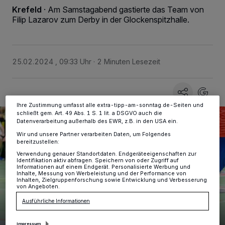
Wir und unsere
-Partner speichern und greifen auf
218
Krefeld
·
Am Samstagabend gastierte das Team von
personenbezogene Daten wie Browserdaten oder eindeutige
Filip Lazarov zum Derby in der Glockenspitzhalle.
Kennungen auf Ihrem Gerät zu. Durch Auswahl von OK aktivieren Sie
Tracking-Technologien für die unter „Wir und unsere Partner
verarbeiten Daten, um Ihnen Dienste bereitzustellen“ aufgeführten
Zwecke. Wenn Tracker deaktiviert sind, sind manche Inhalte und
Anzeigen möglicherweise nicht mehr so relevant für Sie. Sie können
dieses Menü jederzeit wieder aufrufen, um Ihre Einstellungen zu
25.02.2024 , 09:33 Uhr
2 Minuten Lesezeit
ändern oder Ihre Einwilligung zu widerrufen, indem Sie auf den Link
Einstellungen oder Ablehnen am unteren Rand der Webseite klicken.
Ihre Einstellungen gelten innerhalb unseres Website. Weitere
Informationen finden Sie in unserer Datenschutzerklärung.
Ihre Zustimmung umfasst alle extra-tipp-am-sonntag.de-Seiten und
schließt gem. Art. 49 Abs. 1 S. 1 lit. a DSGVO auch die
Datenverarbeitung außerhalb des EWR, z.B. in den USA ein.
Wir und unsere Partner verarbeiten Daten, um Folgendes
bereitzustellen:
Verwendung genauer Standortdaten. Endgeräteeigenschaften zur
Identifikation aktiv abfragen. Speichern von oder Zugriff auf
Informationen auf einem Endgerät. Personalisierte Werbung und
Inhalte, Messung von Werbeleistung und der Performance von
Inhalten, Zielgruppenforschung sowie Entwicklung und Verbesserung
von Angeboten.
Ausführliche Informationen
Impressum