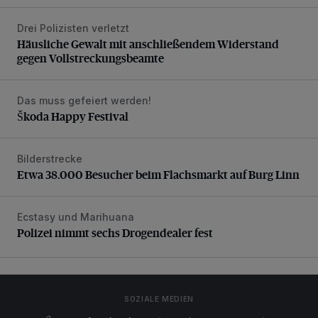
Drei Polizisten verletzt
Häusliche Gewalt mit anschließendem Widerstand gegen V
Häusliche Gewalt mit anschließendem Widerstand
gegen Vollstreckungsbeamte
Das muss gefeiert werden!
Škoda Happy Festival
Škoda Happy Festival
Bilderstrecke
Etwa 38.000 Besucher beim Flachsmarkt auf Burg Linn
Etwa 38.000 Besucher beim Flachsmarkt auf Burg Linn
Ecstasy und Marihuana
Polizei nimmt sechs Drogendealer fest
Polizei nimmt sechs Drogendealer fest
SOZIALE MEDIEN