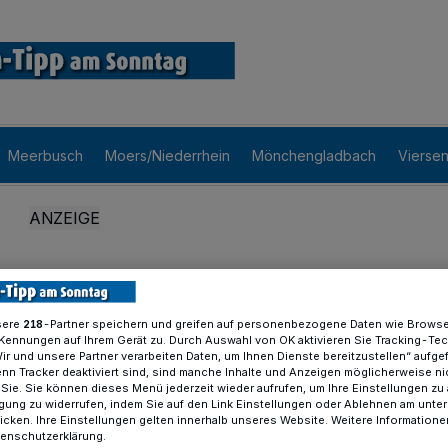
Meerbusch
Moers/Niederrhein
Mönchengladbach
Vierse
sere
-Partner speichern und greifen auf personenbezogene Daten wie Brows
218
Kennungen auf Ihrem Gerät zu. Durch Auswahl von OK aktivieren Sie Tracking-Te
Wir und unsere Partner verarbeiten Daten, um Ihnen Dienste bereitzustellen“ aufge
n Tracker deaktiviert sind, sind manche Inhalte und Anzeigen möglicherweise ni
r Sie. Sie können dieses Menü jederzeit wieder aufrufen, um Ihre Einstellungen zu
ligung zu widerrufen, indem Sie auf den Link Einstellungen oder Ablehnen am unte
icken. Ihre Einstellungen gelten innerhalb unseres Website. Weitere Informationen
tenschutzerklärung.