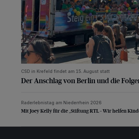
CSD in Krefeld findet am 15. August statt
Der Anschlag von Berlin und die Folge
Raderlebnistag am Niederrhein 2026
Mit Joey Kelly für die „Stiftung RTL – Wir helfen Kind
Mit Joey Kelly für die „Stiftung RTL – Wir helfen Kin