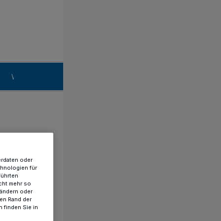
n
Willich
erdaten oder
chnologien für
führten
cht mehr so
 ändern oder
ren Rand der
 finden Sie in