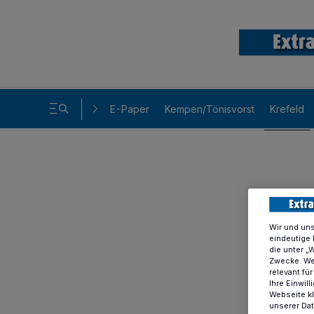
E-Paper
Kempen/Tönisvorst
Krefeld
Wir und un
eindeutige 
die unter „
Zwecke. Wen
relevant fü
Ihre Einwil
Webseite kl
unserer Da