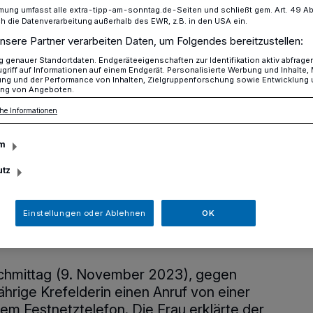
mung umfasst alle extra-tipp-am-sonntag.de-Seiten und schließt gem. Art. 49 Abs. 
die Datenverarbeitung außerhalb des EWR, z.B. in den USA ein.
nsere Partner verarbeiten Daten, um Folgendes bereitzustellen:
kmitarbeiter vereitelt Betrug
genauer Standortdaten. Endgeräteeigenschaften zur Identifikation aktiv abfrage
griff auf Informationen auf einem Endgerät. Personalisierte Werbung und Inhalte
ung und der Performance von Inhalten, Zielgruppenforschung sowie Entwicklung
ng von Angeboten.
he Informationen
er
m
utz
ter vereitelt
niorin
Einstellungen oder Ablehnen
OK
hmittag (9. November 2023), gegen
ährige Krefelderin einen Anruf von einer
hrem Festnetztelefon. Die Frau erklärte der