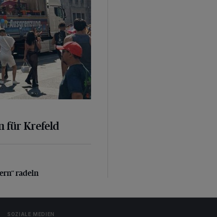
n für Krefeld
ern“ radeln
dern“ radeln
SOZIALE MEDIEN