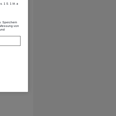
1 S. 1 lit. a
n. Speichern
, Messung von
 und