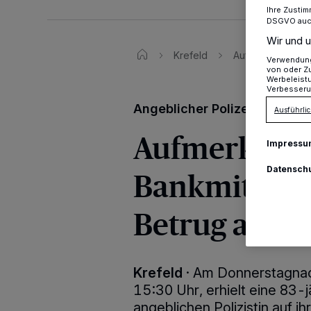
Ihre Zustim
DSGVO auch 
Wir und u
Krefeld
Aufmerksamer Ban
Verwendung 
von oder Zu
Werbeleist
Verbesseru
Angeblicher Polizeianruf
Ausführlic
Aufmerksam
Impressu
Datensch
Bankmitarbei
Betrug an Se
Krefeld
·
Am Donnerstagnac
15:30 Uhr, erhielt eine 83-j
angeblichen Polizistin auf i