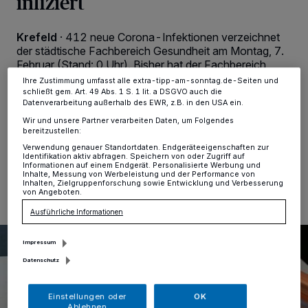
infiziert
Anzeigen möglicherweise nicht mehr so relevant für Sie. Sie können
dieses Menü jederzeit wieder aufrufen, um Ihre Einstellungen zu
ändern oder Ihre Einwilligung zu widerrufen, indem Sie auf den Link
Krefeld
·
412 neue Corona-Infektionen verzeichnet
Einstellungen oder Ablehnen am unteren Rand der Webseite klicken.
der städtische Fachbereich Gesundheit am Montag, 7.
Ihre Einstellungen gelten innerhalb unseres Website. Weitere
Februar (Stand: 0 Uhr). Bisher hat der Fachbereich
Informationen finden Sie in unserer Datenschutzerklärung.
insgesamt 32.671 Corona-Infektionen gemeldet.
Ihre Zustimmung umfasst alle extra-tipp-am-sonntag.de-Seiten und
Genesen sind inzwischen 26.928 Personen, 440 neu
schließt gem. Art. 49 Abs. 1 S. 1 lit. a DSGVO auch die
Datenverarbeitung außerhalb des EWR, z.B. in den USA ein.
seit dem Vortag.
Wir und unsere Partner verarbeiten Daten, um Folgendes
bereitzustellen:
Verwendung genauer Standortdaten. Endgeräteeigenschaften zur
Identifikation aktiv abfragen. Speichern von oder Zugriff auf
07.02.2022 , 12:49 Uhr
Eine Minute Lesezeit
Informationen auf einem Endgerät. Personalisierte Werbung und
Inhalte, Messung von Werbeleistung und der Performance von
Inhalten, Zielgruppenforschung sowie Entwicklung und Verbesserung
von Angeboten.
Ausführliche Informationen
Impressum
Datenschutz
Einstellungen oder
OK
Ablehnen