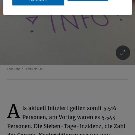
Foto: Rhein-Kreis Neuss
A
ls aktuell infiziert gelten somit 5.516
Personen, am Vortag waren es 5.544
Personen. Die Sieben-Tage-Inzidenz, die Zahl