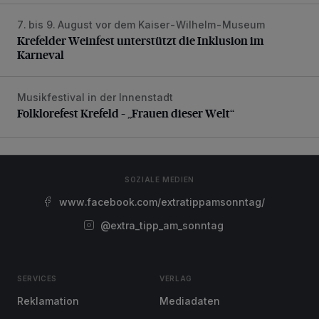
7. bis 9. August vor dem Kaiser-Wilhelm-Museum
Krefelder Weinfest unterstützt die Inklusion im Karneval
Krefelder Weinfest unterstützt die Inklusion im
Karneval
Musikfestival in der Innenstadt
Folklorefest Krefeld – „Frauen dieser Welt“
Folklorefest Krefeld – „Frauen dieser Welt“
SOZIALE MEDIEN
www.facebook.com/extratippamsonntag/
@extra_tipp_am_sonntag
SERVICES
VERLAG
Reklamation
Mediadaten