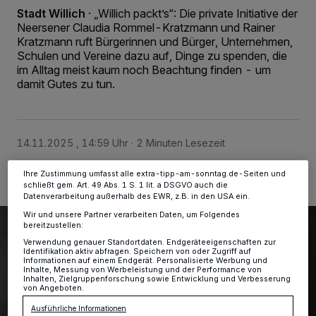
Stadt Willich
·
„Willich packt’s“: Die private Initiative der
Neersener Claudia Rommel-Kratzmann und Rainer
Wir und unsere
-Partner speichern und greifen auf
218
Kratzmann ruft Bürgerinnen und Bürger, Unternehmen,
personenbezogene Daten wie Browserdaten oder eindeutige
Schulen und Vereine dazu auf, Dinge zu spenden, die
Kennungen auf Ihrem Gerät zu. Durch Auswahl von OK aktivieren Sie
Tracking-Technologien für die unter „Wir und unsere Partner
im Alltag meist kaum noch Beachtung finden - um
verarbeiten Daten, um Ihnen Dienste bereitzustellen“ aufgeführten
damit Gutes zu tun.
Zwecke. Wenn Tracker deaktiviert sind, sind manche Inhalte und
Anzeigen möglicherweise nicht mehr so relevant für Sie. Sie können
dieses Menü jederzeit wieder aufrufen, um Ihre Einstellungen zu
ändern oder Ihre Einwilligung zu widerrufen, indem Sie auf den Link
Einstellungen oder Ablehnen am unteren Rand der Webseite klicken.
14.11.2025 , 14:59 Uhr
2 Minuten Lesezeit
Ihre Einstellungen gelten innerhalb unseres Website. Weitere
Informationen finden Sie in unserer Datenschutzerklärung.
Ihre Zustimmung umfasst alle extra-tipp-am-sonntag.de-Seiten und
schließt gem. Art. 49 Abs. 1 S. 1 lit. a DSGVO auch die
Datenverarbeitung außerhalb des EWR, z.B. in den USA ein.
Wir und unsere Partner verarbeiten Daten, um Folgendes
bereitzustellen:
Verwendung genauer Standortdaten. Endgeräteeigenschaften zur
Identifikation aktiv abfragen. Speichern von oder Zugriff auf
Informationen auf einem Endgerät. Personalisierte Werbung und
Inhalte, Messung von Werbeleistung und der Performance von
Inhalten, Zielgruppenforschung sowie Entwicklung und Verbesserung
von Angeboten.
Ausführliche Informationen