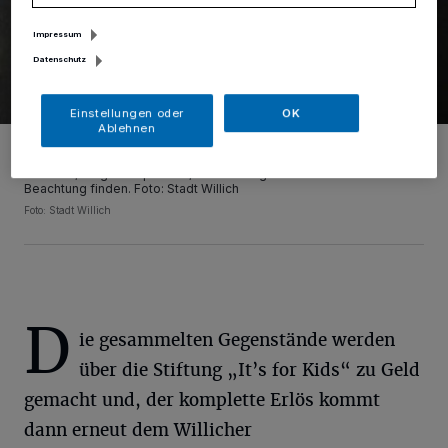
Impressum
Datenschutz
Einstellungen oder
OK
Ablehnen
Die Neersener Claudia Rommel-Kratzmann und Rainer Kratzmann
rufen Bürgerinnen und Bürger, Unternehmen, Schulen und Vereine
dazu auf, Dinge zu spenden, die im Alltag meist kaum noch
Beachtung finden. Foto: Stadt Willich
Foto: Stadt Willich
D
ie gesammelten Gegenstände werden
über die Stiftung „It’s for Kids“ zu Geld
gemacht und, der komplette Erlös kommt
dann erneut dem Willicher