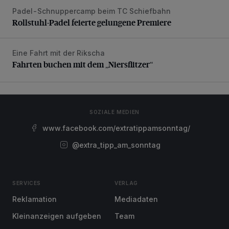
Padel-Schnuppercamp beim TC Schiefbahn
Rollstuhl-Padel feierte gelungene Premiere
Rollstuhl-Padel feierte gelungene Premiere
Eine Fahrt mit der Rikscha
Fahrten buchen mit dem „Niersflitzer“
Fahrten buchen mit dem „Niersflitzer“
SOZIALE MEDIEN
www.facebook.com/extratippamsonntag/
@extra_tipp_am_sonntag
SERVICES
VERLAG
Reklamation
Mediadaten
Kleinanzeigen aufgeben
Team