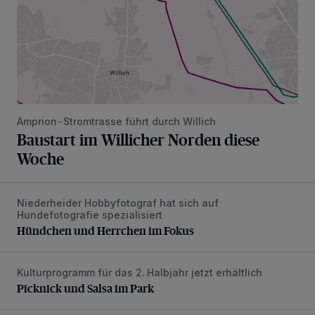
Amprion-Stromtrasse führt durch Willich
Baustart im Willicher Norden diese
Woche
Niederheider Hobbyfotograf hat sich auf
Hündchen und Herrchen im Fokus
Hundefotografie spezialisiert
Hündchen und Herrchen im Fokus
Kulturprogramm für das 2. Halbjahr jetzt erhältlich
Picknick und Salsa im Park
Picknick und Salsa im Park