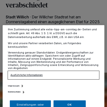
Zwecke. Wenn Tracker deaktiviert sind, sind manche Inhalte und
verabschiedet
Anzeigen möglicherweise nicht mehr so relevant für Sie. Sie können
dieses Menü jederzeit wieder aufrufen, um Ihre Einstellungen zu
ändern oder Ihre Einwilligung zu widerrufen, indem Sie auf den Link
Einstellungen oder Ablehnen am unteren Rand der Webseite klicken.
Stadt Willich
·
Der Willicher Stadtrat hat am
Ihre Einstellungen gelten innerhalb unseres Website. Weitere
Donnerstagabend einen ausgeglichenen Etat für 2025
Informationen finden Sie in unserer Datenschutzerklärung.
beschlossen. Rechtskraft wird dieser voraussichtlich
Ihre Zustimmung umfasst alle extra-tipp-am-sonntag.de-Seiten und
Ende Juni.
schließt gem. Art. 49 Abs. 1 S. 1 lit. a DSGVO auch die
Datenverarbeitung außerhalb des EWR, z.B. in den USA ein.
Wir und unsere Partner verarbeiten Daten, um Folgendes
bereitzustellen:
14.03.2025 , 11:59 Uhr
Eine Minute Lesezeit
Verwendung genauer Standortdaten. Endgeräteeigenschaften zur
Identifikation aktiv abfragen. Speichern von oder Zugriff auf
Informationen auf einem Endgerät. Personalisierte Werbung und
Inhalte, Messung von Werbeleistung und der Performance von
Inhalten, Zielgruppenforschung sowie Entwicklung und Verbesserung
von Angeboten.
Ausführliche Informationen
Impressum
Datenschutz
Einstellungen oder
OK