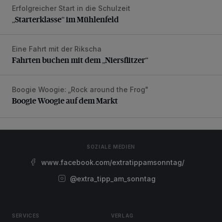
Erfolgreicher Start in die Schulzeit
„Starterklasse“ im Mühlenfeld
„Starterklasse“ im Mühlenfeld
Eine Fahrt mit der Rikscha
Fahrten buchen mit dem „Niersflitzer“
Fahrten buchen mit dem „Niersflitzer“
Boogie Woogie: „Rock around the Frog"
Boogie Woogie auf dem Markt
Boogie Woogie auf dem Markt
SOZIALE MEDIEN
www.facebook.com/extratippamsonntag/
@extra_tipp_am_sonntag
SERVICES
VERLAG