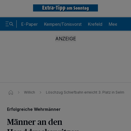
E-Paper
Kempen/Tönisvorst
Krefeld
Meerbusch
Willich
Löschzug Schiefbahn erreicht 3. Platz in Selm
Erfolgreiche Wehrmänner
Wir und unsere
-Partner speichern und greifen auf
218
Männer an den
personenbezogene Daten wie Browserdaten oder eindeutige
Kennungen auf Ihrem Gerät zu. Durch Auswahl von OK aktivieren Sie
Tracking-Technologien für die unter „Wir und unsere Partner