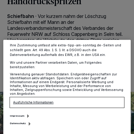
Handdruckspritzen
verarbeiten Daten, um Ihnen Dienste bereitzustellen“ aufgeführten
Zwecke. Wenn Tracker deaktiviert sind, sind manche Inhalte und
Anzeigen möglicherweise nicht mehr so relevant für Sie. Sie können
Schiefbahn
·
Vor kurzem nahm der Löschzug
dieses Menü jederzeit wieder aufrufen, um Ihre Einstellungen zu
Schiefbahn mit elf Mann an der
ändern oder Ihre Einwilligung zu widerrufen, indem Sie auf den Link
Landesverbandsmeisterschaft des Verbandes der
Einstellungen oder Ablehnen am unteren Rand der Webseite klicken.
Ihre Einstellungen gelten innerhalb unseres Website. Weitere
Feuerwehr NRW auf Schloss Cappenberg in Selm teil.
Informationen finden Sie in unserer Datenschutzerklärung.
Hier konnten die Wehrleute den dritten Platz erzielen.
Ihre Zustimmung umfasst alle extra-tipp-am-sonntag.de-Seiten und
schließt gem. Art. 49 Abs. 1 S. 1 lit. a DSGVO auch die
Datenverarbeitung außerhalb des EWR, z.B. in den USA ein.
Wir und unsere Partner verarbeiten Daten, um Folgendes
24.09.2023 , 14:21 Uhr
2 Minuten Lesezeit
bereitzustellen:
Verwendung genauer Standortdaten. Endgeräteeigenschaften zur
Identifikation aktiv abfragen. Speichern von oder Zugriff auf
Informationen auf einem Endgerät. Personalisierte Werbung und
Inhalte, Messung von Werbeleistung und der Performance von
Inhalten, Zielgruppenforschung sowie Entwicklung und Verbesserung
von Angeboten.
Ausführliche Informationen
Impressum
Datenschutz