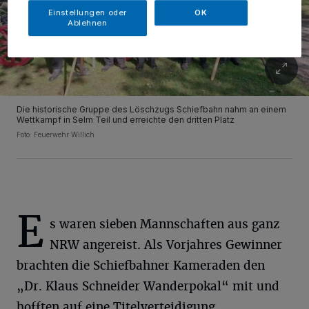
Einstellungen oder
OK
Ablehnen
Die historische Gruppe des Löschzugs Schiefbahn nahm an einem
Wettkampf in Selm Teil und erreichte den dritten Platz
Foto: Feuerwehr Willich
E
s waren sieben Mannschaften aus ganz
NRW angereist. Als Vorjahres Gewinner
brachten die Schiefbahner Kameraden den
„Dr. Klaus Schneider Wanderpokal“ mit und
hofften auf eine Titelverteidigung.