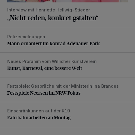
Interview mit Henriette Hellwig-Stieger
„Nicht reden, konkret gstalten“
Polizeimeldungen
Mann ornaniert im Konrad-Adenauer-Park
Mann ornaniert im Konrad-Adenauer-Park
Neues Proramm vom Willicher Kunstverein
Kunst, Karneval, eine bessere Welt
Kunst, Karneval, eine bessere Welt
Festspiele: Gespräche mit der Ministerin Ina Brandes
Festspiele Neersen im NRW-Fokus
Festspiele Neersen im NRW-Fokus
Einschränkungen auf der K19
Fahrbahnarbeiten ab Montag
Fahrbahnarbeiten ab Montag