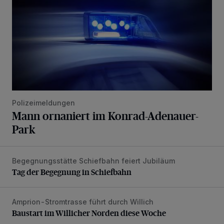
Polizeimeldungen
Mann ornaniert im Konrad-Adenauer-
Park
Begegnungsstätte Schiefbahn feiert Jubiläum
Tag der Begegnung in Schiefbahn
Tag der Begegnung in Schiefbahn
Amprion-Stromtrasse führt durch Willich
Baustart im Willicher Norden diese Woche
Baustart im Willicher Norden diese Woche