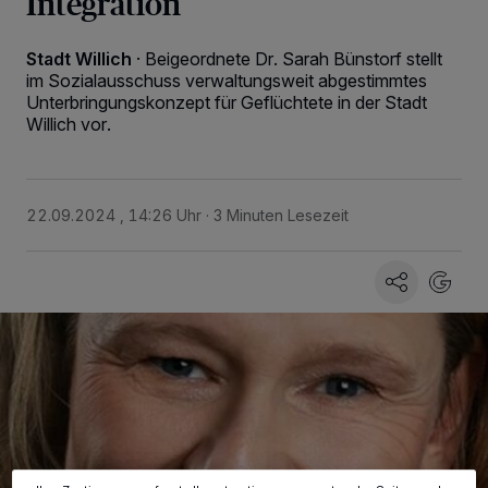
Integration
Stadt Willich
·
Beigeordnete Dr. Sarah Bünstorf stellt
im Sozialausschuss verwaltungsweit abgestimmtes
Unterbringungskonzept für Geflüchtete in der Stadt
Willich vor.
22.09.2024 , 14:26 Uhr
3 Minuten Lesezeit
Wir und unsere
-Partner speichern und greifen auf
218
personenbezogene Daten wie Browserdaten oder eindeutige
Kennungen auf Ihrem Gerät zu. Durch Auswahl von OK aktivieren Sie
Tracking-Technologien für die unter „Wir und unsere Partner
verarbeiten Daten, um Ihnen Dienste bereitzustellen“ aufgeführten
Zwecke. Wenn Tracker deaktiviert sind, sind manche Inhalte und
Anzeigen möglicherweise nicht mehr so relevant für Sie. Sie können
dieses Menü jederzeit wieder aufrufen, um Ihre Einstellungen zu
ändern oder Ihre Einwilligung zu widerrufen, indem Sie auf den Link
Einstellungen oder Ablehnen am unteren Rand der Webseite klicken.
Ihre Einstellungen gelten innerhalb unseres Website. Weitere
Informationen finden Sie in unserer Datenschutzerklärung.