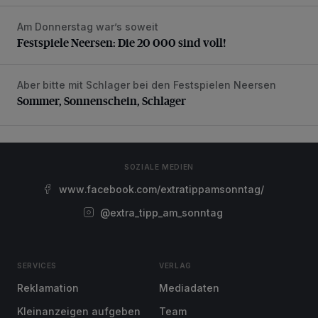
Am Donnerstag war’s soweit
Festspiele Neersen: Die 20 000 sind voll!
Festspiele Neersen: Die 20 000 sind voll!
Aber bitte mit Schlager bei den Festspielen Neersen
Sommer, Sonnenschein, Schlager
Sommer, Sonnenschein, Schlager
SOZIALE MEDIEN
www.facebook.com/extratippamsonntag/
@extra_tipp_am_sonntag
SERVICES
VERLAG
Reklamation
Mediadaten
Kleinanzeigen aufgeben
Team