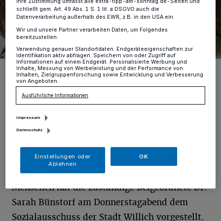
Ihre Zustimmung umfasst alle extra-tipp-am-sonntag.de-Seiten und
schließt gem. Art. 49 Abs. 1 S. 1 lit. a DSGVO auch die
Datenverarbeitung außerhalb des EWR, z.B. in den USA ein.
Wir und unsere Partner verarbeiten Daten, um Folgendes
bereitzustellen:
Verwendung genauer Standortdaten. Endgeräteeigenschaften zur
Identifikation aktiv abfragen. Speichern von oder Zugriff auf
Informationen auf einem Endgerät. Personalisierte Werbung und
Die Beigeordnete Dr. Sarah Bünstorf hat am Donnerstag im
Inhalte, Messung von Werbeleistung und der Performance von
Inhalten, Zielgruppenforschung sowie Entwicklung und Verbesserung
Sozialausschuss das neue Unterbrinungskonzept für Geflüchtete
von Angeboten.
vorgestellt.
Foto: Stadt Willich
Ausführliche Informationen
Impressum
Datenschutz
E
ine aktuelle Version des
Einstellungen oder
OK
Ablehnen
Unterbringungskonzepts für geflohene
Menschen hat die zuständige Beigeordnete Dr.
Sarah Bünstorf am Donnerstagabend dem
Sozialausschuss der Stadt Willich vorgestellt.