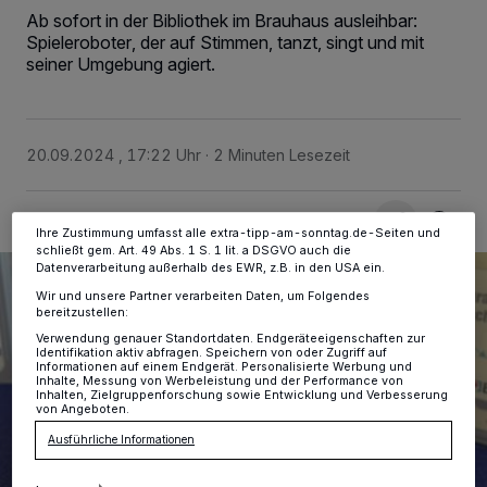
Wir und unsere
-Partner speichern und greifen auf
218
Ab sofort in der Bibliothek im Brauhaus ausleihbar:
personenbezogene Daten wie Browserdaten oder eindeutige
Spieleroboter, der auf Stimmen, tanzt, singt und mit
Kennungen auf Ihrem Gerät zu. Durch Auswahl von OK aktivieren Sie
seiner Umgebung agiert.
Tracking-Technologien für die unter „Wir und unsere Partner
verarbeiten Daten, um Ihnen Dienste bereitzustellen“ aufgeführten
Zwecke. Wenn Tracker deaktiviert sind, sind manche Inhalte und
Anzeigen möglicherweise nicht mehr so relevant für Sie. Sie können
dieses Menü jederzeit wieder aufrufen, um Ihre Einstellungen zu
ändern oder Ihre Einwilligung zu widerrufen, indem Sie auf den Link
20.09.2024 , 17:22 Uhr
2 Minuten Lesezeit
Einstellungen oder Ablehnen am unteren Rand der Webseite klicken.
Ihre Einstellungen gelten innerhalb unseres Website. Weitere
Informationen finden Sie in unserer Datenschutzerklärung.
Ihre Zustimmung umfasst alle extra-tipp-am-sonntag.de-Seiten und
schließt gem. Art. 49 Abs. 1 S. 1 lit. a DSGVO auch die
Datenverarbeitung außerhalb des EWR, z.B. in den USA ein.
Wir und unsere Partner verarbeiten Daten, um Folgendes
bereitzustellen:
Verwendung genauer Standortdaten. Endgeräteeigenschaften zur
Identifikation aktiv abfragen. Speichern von oder Zugriff auf
Informationen auf einem Endgerät. Personalisierte Werbung und
Inhalte, Messung von Werbeleistung und der Performance von
Inhalten, Zielgruppenforschung sowie Entwicklung und Verbesserung
von Angeboten.
Ausführliche Informationen