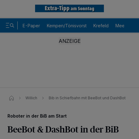
E-Paper
Kempen/Tönisvorst
Krefeld
Meerbusch
Willich
Bib in Schiefbahn mit BeeBot und DashBot
Roboter in der BiB am Start
BeeBot & DashBot in der BiB