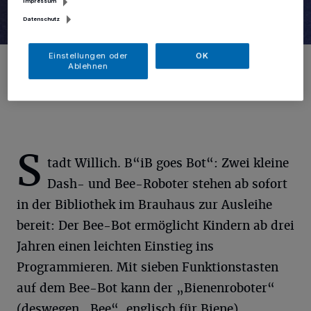
Impressum
Datenschutz
Einstellungen oder
OK
Sieh eben aus wie eine kleine Biene: Der kleine Roboter Bee-Bot.
Ablehnen
Foto: Stadt Willich
S
tadt Willich. B“iB goes Bot“: Zwei kleine
Dash- und Bee-Roboter stehen ab sofort
in der Bibliothek im Brauhaus zur Ausleihe
bereit: Der Bee-Bot ermöglicht Kindern ab drei
Jahren einen leichten Einstieg ins
Programmieren. Mit sieben Funktionstasten
auf dem Bee-Bot kann der „Bienenroboter“
(deswegen „Bee“, englisch für Biene)