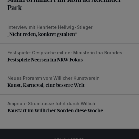
Park
Interview mit Henriette Hellwig-Stieger
„Nicht reden, konkret gstalten“
„Nicht reden, konkret gstalten“
Festspiele: Gespräche mit der Ministerin Ina Brandes
Festspiele Neersen im NRW-Fokus
Festspiele Neersen im NRW-Fokus
Neues Proramm vom Willicher Kunstverein
Kunst, Karneval, eine bessere Welt
Kunst, Karneval, eine bessere Welt
Amprion-Stromtrasse führt durch Willich
Baustart im Willicher Norden diese Woche
Baustart im Willicher Norden diese Woche