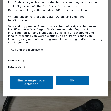
Anschluss“
Ihre Zustimmung umfasst alle extra-tipp-am-sonntag.de-Seiten und
schließt gem. Art. 49 Abs. 1 S. 1 lit. a DSGVO auch die
Datenverarbeitung außerhalb des EWR, z.B. in den USA ein.
Stadt Willich
·
Am kommenden Freitag, 2. Dezember,
Wir und unsere Partner verarbeiten Daten, um Folgendes
wird nicht nur allüberall das zweite Türchen im
bereitzustellen:
Adventskalender aufgemacht, sondern auch die
Verwendung genauer Standortdaten. Endgeräteeigenschaften zur
komplette Telefonanlage der Willicher Stadtverwaltung
Identifikation aktiv abfragen. Speichern von oder Zugriff auf
aufgeschraubt: Von 9 bis etwa 20 Uhr steht dann die
Informationen auf einem Endgerät. Personalisierte Werbung und
Inhalte, Messung von Werbeleistung und der Performance von
jährliche Wartung der städtischen Telefonanlage an.
Inhalten, Zielgruppenforschung sowie Entwicklung und Verbesserung
von Angeboten.
Ausführliche Informationen
30.11.2022 , 17:00 Uhr
Eine Minute Lesezeit
Impressum
Datenschutz
Einstellungen oder
OK
Ablehnen