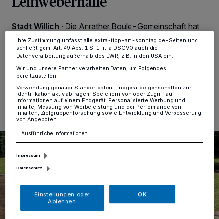
Leinweberhalle
ändern oder Ihre Einwilligung zu widerrufen, indem Sie auf den Link
Einstellungen oder Ablehnen am unteren Rand der Webseite klicken.
Ihre Einstellungen gelten innerhalb unseres Website. Weitere
Stadt Willich
·
Die Anrather Boule-Gemeinschaft hat
Informationen finden Sie in unserer Datenschutzerklärung.
jetzt eine neue Heimspielfläche geschaffen, an der sie
Ihre Zustimmung umfasst alle extra-tipp-am-sonntag.de-Seiten und
dem Boulesport nachgehen kann.
schließt gem. Art. 49 Abs. 1 S. 1 lit. a DSGVO auch die
Datenverarbeitung außerhalb des EWR, z.B. in den USA ein.
Wir und unsere Partner verarbeiten Daten, um Folgendes
bereitzustellen:
05.08.2022 , 16:03 Uhr
Eine Minute Lesezeit
Verwendung genauer Standortdaten. Endgeräteeigenschaften zur
Identifikation aktiv abfragen. Speichern von oder Zugriff auf
Informationen auf einem Endgerät. Personalisierte Werbung und
Inhalte, Messung von Werbeleistung und der Performance von
Inhalten, Zielgruppenforschung sowie Entwicklung und Verbesserung
von Angeboten.
Ausführliche Informationen
Impressum
Datenschutz
Einstellungen oder
OK
Ablehnen