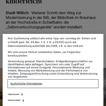
kinderleicht
Tracking-Technologien für die unter „Wir und unsere Partner
verarbeiten Daten, um Ihnen Dienste bereitzustellen“ aufgeführten
Zwecke. Wenn Tracker deaktiviert sind, sind manche Inhalte und
Stadt Willich
·
Weiterer Schritt dem Weg zur
Anzeigen möglicherweise nicht mehr so relevant für Sie. Sie können
Modernisierung in der BiB, der Bibliothek im Brauhaus
dieses Menü jederzeit wieder aufrufen, um Ihre Einstellungen zu
ändern oder Ihre Einwilligung zu widerrufen, indem Sie auf den Link
an der Hochstraße in Schiefbahn: die
Einstellungen oder Ablehnen am unteren Rand der Webseite klicken.
„Selbstverbuchungsgeräte“ wurden installiert.
Ihre Einstellungen gelten innerhalb unseres Website. Weitere
Informationen finden Sie in unserer Datenschutzerklärung.
Ihre Zustimmung umfasst alle extra-tipp-am-sonntag.de-Seiten und
schließt gem. Art. 49 Abs. 1 S. 1 lit. a DSGVO auch die
Datenverarbeitung außerhalb des EWR, z.B. in den USA ein.
04.08.2022 , 14:36 Uhr
Eine Minute Lesezeit
Wir und unsere Partner verarbeiten Daten, um Folgendes
bereitzustellen:
Verwendung genauer Standortdaten. Endgeräteeigenschaften zur
Identifikation aktiv abfragen. Speichern von oder Zugriff auf
Informationen auf einem Endgerät. Personalisierte Werbung und
Inhalte, Messung von Werbeleistung und der Performance von
Inhalten, Zielgruppenforschung sowie Entwicklung und Verbesserung
von Angeboten.
Ausführliche Informationen
Impressum
Datenschutz