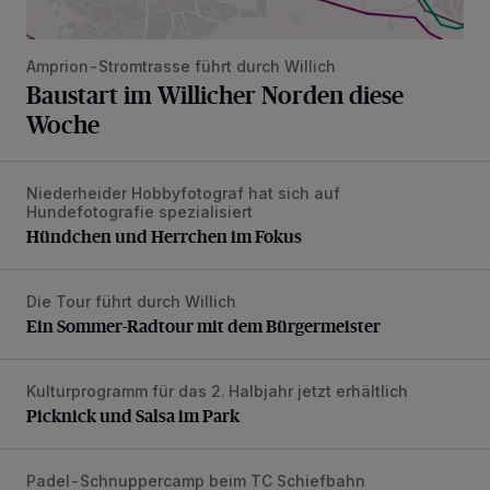
Amprion-Stromtrasse führt durch Willich
Baustart im Willicher Norden diese
Woche
Niederheider Hobbyfotograf hat sich auf
Hündchen und Herrchen im Fokus
Hundefotografie spezialisiert
Hündchen und Herrchen im Fokus
Die Tour führt durch Willich
Ein Sommer-Radtour mit dem Bürgermeister
Ein Sommer-Radtour mit dem Bürgermeister
Kulturprogramm für das 2. Halbjahr jetzt erhältlich
Picknick und Salsa im Park
Picknick und Salsa im Park
Padel-Schnuppercamp beim TC Schiefbahn
Rollstuhl-Padel feierte gelungene Premiere