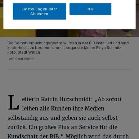
Einstellungen oder
OK
Ablehnen
Die Selbstverbuchungsgeräte wurden in der BiB installiert und sind
kinderleicht zu bedienen, meint sogar die kleine Finya Schmitz.
Foto: Stadt Willich
Foto: Stadt Willich
L
eiterin Katrin Hufschmidt: „Ab sofort
leihen alle Kunden ihre Medien
selbständig aus und geben sie auch selbst
zurück. Ein großes Plus an Service für die
Kundschaft der BiB.“ Möglich wird das durch