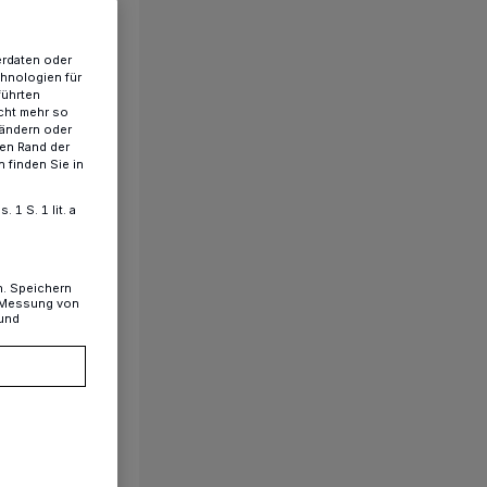
erdaten oder
chnologien für
führten
cht mehr so
 ändern oder
ren Rand der
 finden Sie in
1 S. 1 lit. a
n. Speichern
, Messung von
 und