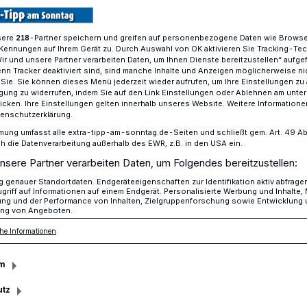
sere
-Partner speichern und greifen auf personenbezogene Daten wie Brows
218
Kennungen auf Ihrem Gerät zu. Durch Auswahl von OK aktivieren Sie Tracking-Te
Wir und unsere Partner verarbeiten Daten, um Ihnen Dienste bereitzustellen“ aufge
n Tracker deaktiviert sind, sind manche Inhalte und Anzeigen möglicherweise ni
r Sie. Sie können dieses Menü jederzeit wieder aufrufen, um Ihre Einstellungen zu
ligung zu widerrufen, indem Sie auf den Link Einstellungen oder Ablehnen am unte
icken. Ihre Einstellungen gelten innerhalb unseres Website. Weitere Informationen
tenschutzerklärung.
en Spende
mung umfasst alle extra-tipp-am-sonntag.de-Seiten und schließt gem. Art. 49 Abs. 
die Datenverarbeitung außerhalb des EWR, z.B. in den USA ein.
nsere Partner verarbeiten Daten, um Folgendes bereitzustellen:
genauer Standortdaten. Endgeräteeigenschaften zur Identifikation aktiv abfrage
genzentrum Willich (FWZ) und die
griff auf Informationen auf einem Endgerät. Personalisierte Werbung und Inhalte
ung und der Performance von Inhalten, Zielgruppenforschung sowie Entwicklung
n in Trägerschaft des Caritasverbandes
ng von Angeboten.
sen hatten Anfang Mai 2022 eine
he Informationen
schleife“ ins Leben gerufen.
m
utz