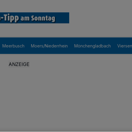
Meerbusch
Moers/Niederrhein
Mönchengladbach
Vierse