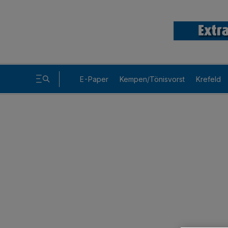
E-Paper
Kempen/Tönisvorst
Krefeld