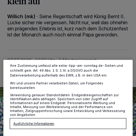
klein auf
Wir und unsere
-Partner speichern und greifen auf
218
personenbezogene Daten wie Browserdaten oder eindeutige
Kennungen auf Ihrem Gerät zu. Durch Auswahl von OK aktivieren Sie
Willich (mk)
·
Seine Regentschaft wird König Bernt II.
Tracking-Technologien für die unter „Wir und unsere Partner
Lücke sicher nie vergessen. Nicht nur, weil das ohnehin
verarbeiten Daten, um Ihnen Dienste bereitzustellen“ aufgeführten
ein prägendes Erlebnis ist, kurz nach dem Schützenfest
Zwecke. Wenn Tracker deaktiviert sind, sind manche Inhalte und
Anzeigen möglicherweise nicht mehr so relevant für Sie. Sie können
ist der Monarch auch noch einmal Papa geworden.
dieses Menü jederzeit wieder aufrufen, um Ihre Einstellungen zu
ändern oder Ihre Einwilligung zu widerrufen, indem Sie auf den Link
Einstellungen oder Ablehnen am unteren Rand der Webseite klicken.
Ihre Einstellungen gelten innerhalb unseres Website. Weitere
Informationen finden Sie in unserer Datenschutzerklärung.
07.07.2026 , 10:03 Uhr
2 Minuten Lesezeit
Ihre Zustimmung umfasst alle extra-tipp-am-sonntag.de-Seiten und
schließt gem. Art. 49 Abs. 1 S. 1 lit. a DSGVO auch die
Datenverarbeitung außerhalb des EWR, z.B. in den USA ein.
Wir und unsere Partner verarbeiten Daten, um Folgendes
bereitzustellen:
Verwendung genauer Standortdaten. Endgeräteeigenschaften zur
Identifikation aktiv abfragen. Speichern von oder Zugriff auf
Informationen auf einem Endgerät. Personalisierte Werbung und
Inhalte, Messung von Werbeleistung und der Performance von
Inhalten, Zielgruppenforschung sowie Entwicklung und Verbesserung
von Angeboten.
Ausführliche Informationen