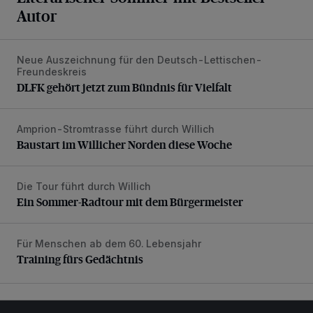
Autor
Neue Auszeichnung für den Deutsch-Lettischen-
DLFK gehört jetzt zum Bündnis für Vielfalt
Freundeskreis
DLFK gehört jetzt zum Bündnis für Vielfalt
Amprion-Stromtrasse führt durch Willich
Baustart im Willicher Norden diese Woche
Baustart im Willicher Norden diese Woche
Die Tour führt durch Willich
Ein Sommer-Radtour mit dem Bürgermeister
Ein Sommer-Radtour mit dem Bürgermeister
Für Menschen ab dem 60. Lebensjahr
Training fürs Gedächtnis
Training fürs Gedächtnis