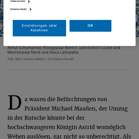
Impressum
Datenschutz
Einstellungen oder
OK
Ablehnen
Unser Foto zeigt von links: Ministerpaar Marcel van den Bergh mit
Almut Schumacher, Königspaar Bernt II. und Astrid Il Lücke und
Ministerpaar René und Gesa Larbalette.
Foto: Mein kleines Atelier / Christiane Reuter
D
a waren die Befürchtungen von
Präsident Michael Maaßen, der Umzug
in der Kutsche könnte bei der
hochschwangeren Königin Astrid womöglich
Wehen auslösen, gar nicht so unberechtigt. Als