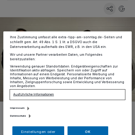
Zwecke. Wenn Tracker deaktiviert sind, sind manche Inhalte und
Anzeigen möglicherweise nicht mehr so relevant für Sie. Sie können
dieses Menü jederzeit wieder aufrufen, um Ihre Einstellungen zu
ändern oder Ihre Einwilligung zu widerrufen, indem Sie auf den Link
Einstellungen oder Ablehnen am unteren Rand der Webseite klicken.
Ihre Einstellungen gelten innerhalb unseres Website. Weitere
Informationen finden Sie in unserer Datenschutzerklärung.
Ihre Zustimmung umfasst alle extra-tipp-am-sonntag.de-Seiten und
schließt gem. Art. 49 Abs. 1 S. 1 lit. a DSGVO auch die
Datenverarbeitung außerhalb des EWR, z.B. in den USA ein.
Wir und unsere Partner verarbeiten Daten, um Folgendes
bereitzustellen:
Verwendung genauer Standortdaten. Endgeräteeigenschaften zur
Identifikation aktiv abfragen. Speichern von oder Zugriff auf
Informationen auf einem Endgerät. Personalisierte Werbung und
Inhalte, Messung von Werbeleistung und der Performance von
Inhalten, Zielgruppenforschung sowie Entwicklung und Verbesserung
von Angeboten.
Ausführliche Informationen
Neu dabei oder in ihren Ämtern bestätigt (v.l.). Jörg Wartchow, Silke
Impressum
Felkl, Sina Peters, Felix Drewes und Franz-Josef Jürgens. Sina
Datenschutz
Peters und Felix Drewes wurden neu in den Beirat gewählt.
Foto: Heimatkreis Lank
Einstellungen oder
OK