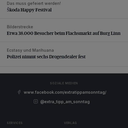
Das muss gefeiert werden!
Škoda Happy Festival
Škoda Happy Festival
Bilderstrecke
Etwa 38.000 Besucher beim Flachsmarkt auf Burg Linn
Etwa 38.000 Besucher beim Flachsmarkt auf Burg Linn
Ecstasy und Marihuana
Polizei nimmt sechs Drogendealer fest
Polizei nimmt sechs Drogendealer fest
SOZIALE MEDIEN
www.facebook.com/extratippamsonntag/
@extra_tipp_am_sonntag
SERVICES
VERLAG