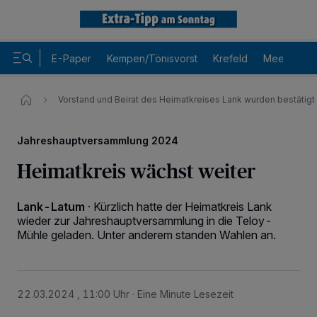
E-Paper
Kempen/Tönisvorst
Krefeld
Meerbusch
Vorstand und Beirat des Heimatkreises Lank wurden bestätigt
Jahreshauptversammlung 2024
Heimatkreis wächst weiter
Lank-Latum
·
Kürzlich hatte der Heimatkreis Lank
wieder zur Jahreshauptversammlung in die Teloy-
Mühle geladen. Unter anderem standen Wahlen an.
Wir und unsere
-Partner speichern und greifen auf
218
personenbezogene Daten wie Browserdaten oder eindeutige
Kennungen auf Ihrem Gerät zu. Durch Auswahl von OK aktivieren Sie
22.03.2024 , 11:00 Uhr
Eine Minute Lesezeit
Tracking-Technologien für die unter „Wir und unsere Partner
verarbeiten Daten, um Ihnen Dienste bereitzustellen“ aufgeführten