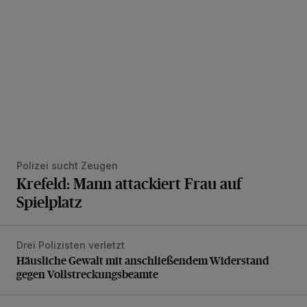
Polizei sucht Zeugen
Krefeld: Mann attackiert Frau auf
Spielplatz
Drei Polizisten verletzt
Häusliche Gewalt mit anschließendem Widerstand gegen V
Häusliche Gewalt mit anschließendem Widerstand
gegen Vollstreckungsbeamte