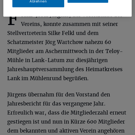
Ablehnen
F
ranz-Josef Jürgens, der Vorsitzende des
Vereins, konnte zusammen mit seiner
Stellvertreterin Silke Felkl und dem
Schatzmeister Jörg Wartchow nahezu 60
Mitglieder am Aschermittwoch in der Teloy-
Mühle in Lank-Latum zur diesjährigen
Jahreshauptversammlung des Heimatkreises
Lank im Mühlenrund begrüßen.
Jürgens übernahm für den Vorstand den
Jahresbericht für das vergangene Jahr.
Erfreulich war, dass die Mitgliederzahl erneut
gestiegen ist und nun in Kürze 600 Mitglieder
dem bekannten und aktiven Verein angehören