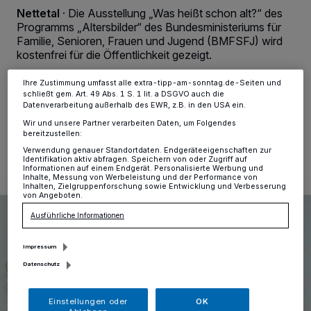
Anzeigen möglicherweise nicht mehr so relevant für Sie. Sie können
Nettetal
·
Die Ausstellung „Was heißt schon alt?“ des
dieses Menü jederzeit wieder aufrufen, um Ihre Einstellungen zu
Programms „Altersbilder“ des Bundesministeriums für
ändern oder Ihre Einwilligung zu widerrufen, indem Sie auf den Link
Familie, Senioren, Frauen und Jugend (BMFSFJ) wird
Einstellungen oder Ablehnen am unteren Rand der Webseite klicken.
kostenfrei für die Öffentlichkeit gezeigt.
Ihre Einstellungen gelten innerhalb unseres Website. Weitere
Informationen finden Sie in unserer Datenschutzerklärung.
Ihre Zustimmung umfasst alle extra-tipp-am-sonntag.de-Seiten und
schließt gem. Art. 49 Abs. 1 S. 1 lit. a DSGVO auch die
Datenverarbeitung außerhalb des EWR, z.B. in den USA ein.
22.03.2024 , 11:12 Uhr
Eine Minute Lesezeit
Wir und unsere Partner verarbeiten Daten, um Folgendes
bereitzustellen:
Verwendung genauer Standortdaten. Endgeräteeigenschaften zur
Identifikation aktiv abfragen. Speichern von oder Zugriff auf
Informationen auf einem Endgerät. Personalisierte Werbung und
Inhalte, Messung von Werbeleistung und der Performance von
Inhalten, Zielgruppenforschung sowie Entwicklung und Verbesserung
von Angeboten.
Ausführliche Informationen
Impressum
Datenschutz
Einstellungen oder
OK