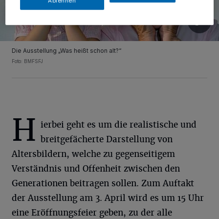
Ablehnen
Die Ausstellung „Was heißt schon alt?“
Foto: BMFSFJ
H
ierbei geht es um die realistische und
breitgefächerte Darstellung von
Altersbildern, welche zu gegenseitigem
Verständnis und Offenheit zwischen den
Generationen beitragen sollen. Zum Auftakt
der Ausstellung am 3. April wird es um 15 Uhr
eine Eröffnungsfeier geben, zu der alle