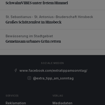
SchwalmVIBES unter freiem Himmel
St. Sebastianus- St. Antonius-Bruderschaft Hinsbeck
Großes Schützenfest in Hinsbeck
Großes Schützenfest in Hinsbeck
Bewässerung im Stadtgebiet
Gemeinsam urbanes Grün retten
Gemeinsam urbanes Grün retten
SOZIALE MEDIEN
www.facebook.com/extratippamsonntag/
@extra_tipp_am_sonntag
SERVICES
VERLAG
Reklamation
Mediadaten