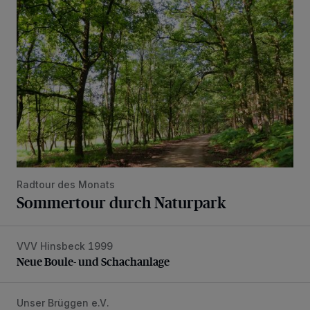
Sommertour durch Naturpark
Radtour des Monats
Sommertour durch Naturpark
VVV Hinsbeck 1999
Neue Boule- und Schachanlage
Neue Boule- und Schachanlage
Unser Brüggen e.V.
SchwalmVIBES unter freiem Himmel