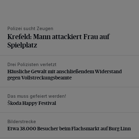
Polizei sucht Zeugen
Krefeld: Mann attackiert Frau auf
Spielplatz
Drei Polizisten verletzt
Häusliche Gewalt mit anschließendem Widerstand gegen V
Häusliche Gewalt mit anschließendem Widerstand
gegen Vollstreckungsbeamte
Das muss gefeiert werden!
Škoda Happy Festival
Škoda Happy Festival
Bilderstrecke
Etwa 38.000 Besucher beim Flachsmarkt auf Burg Linn
Etwa 38.000 Besucher beim Flachsmarkt auf Burg Linn