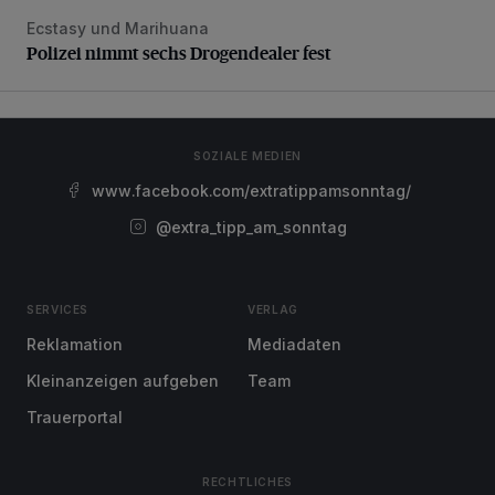
Ecstasy und Marihuana
Polizei nimmt sechs Drogendealer fest
Polizei nimmt sechs Drogendealer fest
SOZIALE MEDIEN
www.facebook.com/extratippamsonntag/
@extra_tipp_am_sonntag
SERVICES
VERLAG
Reklamation
Mediadaten
Kleinanzeigen aufgeben
Team
Trauerportal
RECHTLICHES