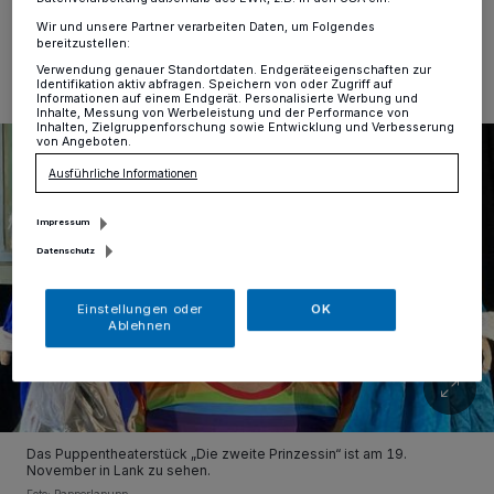
16.11.2023 , 10:00 Uhr
Eine Minute Lesezeit
Wir und unsere Partner verarbeiten Daten, um Folgendes
bereitzustellen:
Verwendung genauer Standortdaten. Endgeräteeigenschaften zur
Identifikation aktiv abfragen. Speichern von oder Zugriff auf
Informationen auf einem Endgerät. Personalisierte Werbung und
Inhalte, Messung von Werbeleistung und der Performance von
Inhalten, Zielgruppenforschung sowie Entwicklung und Verbesserung
von Angeboten.
Ausführliche Informationen
Impressum
Datenschutz
Einstellungen oder
OK
Ablehnen
Das Puppentheaterstück „Die zweite Prinzessin“ ist am 19.
November in Lank zu sehen.