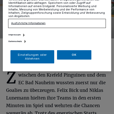
Identifikation aktiv abfragen. Speichern von oder Zugriff auf
Informationen auf einem Endgerät. Personalisierte Werbung und
Inhalte, Messung von Werbeleistung und der Performance von
Inhalten, Zielgruppenforschung sowie Entwicklung und Verbesserung
von Angeboten.
Ausführliche Informationen
Impressum
Datenschutz
Foto: Krefeld Pinguine
Einstellungen oder
OK
Ablehnen
Z
wischen den Krefeld Pinguinen und dem
EC Bad Nauheim wussten zuerst nur die
Goalies zu überzeugen. Felix Bick und Niklas
Lunemann hielten ihre Teams in den ersten
Minuten im Spiel und wehrten die Chancen
souverän ab. Trotz des energischen Starts