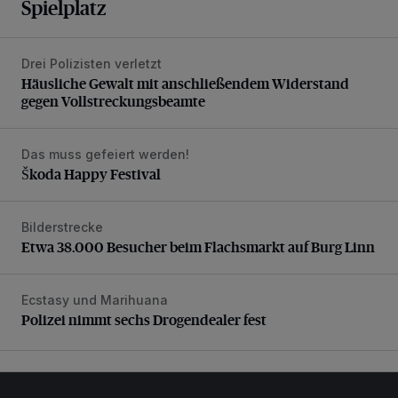
Spielplatz
Drei Polizisten verletzt
Häusliche Gewalt mit anschließendem Widerstand gegen V
Häusliche Gewalt mit anschließendem Widerstand
gegen Vollstreckungsbeamte
Das muss gefeiert werden!
Škoda Happy Festival
Škoda Happy Festival
Bilderstrecke
Etwa 38.000 Besucher beim Flachsmarkt auf Burg Linn
Etwa 38.000 Besucher beim Flachsmarkt auf Burg Linn
Ecstasy und Marihuana
Polizei nimmt sechs Drogendealer fest
Polizei nimmt sechs Drogendealer fest