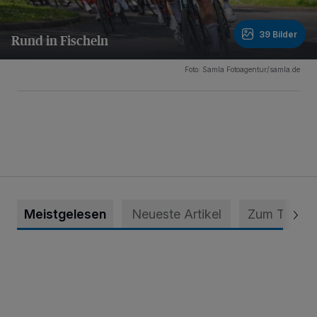
39 Bilder
Rund in Fischeln
39 Bilder
Foto: Samla Fotoagentur/samla.de
Meistgelesen
Neueste Artikel
Zum Thema
Krefeld: Mann attackiert Frau auf Spielplatz