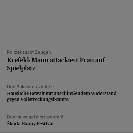
Polizei sucht Zeugen
Krefeld: Mann attackiert Frau auf
Spielplatz
Drei Polizisten verletzt
Häusliche Gewalt mit anschließendem Widerstand gegen V
Häusliche Gewalt mit anschließendem Widerstand
gegen Vollstreckungsbeamte
Das muss gefeiert werden!
Škoda Happy Festival
Škoda Happy Festival