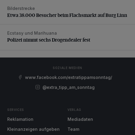
Bilderstrecke
Etwa 38.000 Besucher beim Flachsmarkt auf Burg Linn
Etwa 38.000 Besucher beim Flachsmarkt auf Burg Linn
Ecstasy und Marihuana
Polizei nimmt sechs Drogendealer fest
Polizei nimmt sechs Drogendealer fest
SOZIALE MEDIEN
www.facebook.com/extratippamsonntag/
@extra_tipp_am_sonntag
SERVICES
VERLAG
Reklamation
Mediadaten
Kleinanzeigen aufgeben
Team