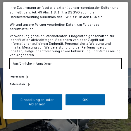
Informationen finden Sie in unserer Datenschutzerklärung.
Moers
·
Am Sonntag (16.02.25) wurde die Feuerwehr
Ihre Zustimmung umfasst alle extra-tipp-am-sonntag.de-Seiten und
Moers, gegen 10:35 Uhr, zu einem unbeschrankten
schließt gem. Art. 49 Abs. 1 S. 1 lit. a DSGVO auch die
Bahnübergang in den Moerser Norden alarmiert.
Datenverarbeitung außerhalb des EWR, z.B. in den USA ein.
Wir und unsere Partner verarbeiten Daten, um Folgendes
bereitzustellen:
Verwendung genauer Standortdaten. Endgeräteeigenschaften zur
Identifikation aktiv abfragen. Speichern von oder Zugriff auf
16.02.2025 , 15:38 Uhr
Eine Minute Lesezeit
Informationen auf einem Endgerät. Personalisierte Werbung und
Inhalte, Messung von Werbeleistung und der Performance von
Inhalten, Zielgruppenforschung sowie Entwicklung und Verbesserung
von Angeboten.
Ausführliche Informationen
Impressum
Datenschutz
Einstellungen oder
OK
Ablehnen