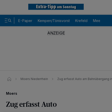
E-Paper
Kempen/Tönisvorst
Krefeld
Meerbusch
Wir und unsere
-Partner speichern und greifen auf
218
personenbezogene Daten wie Browserdaten oder eindeutige
Kennungen auf Ihrem Gerät zu. Durch Auswahl von OK aktivieren Sie
Moers Niederrhein
Zug erfasst Auto am Bahnübergang 
Tracking-Technologien für die unter „Wir und unsere Partner
verarbeiten Daten, um Ihnen Dienste bereitzustellen“ aufgeführten
Zwecke. Wenn Tracker deaktiviert sind, sind manche Inhalte und
Anzeigen möglicherweise nicht mehr so relevant für Sie. Sie können
Moers
dieses Menü jederzeit wieder aufrufen, um Ihre Einstellungen zu
ändern oder Ihre Einwilligung zu widerrufen, indem Sie auf den Link
Zug erfasst Auto
Einstellungen oder Ablehnen am unteren Rand der Webseite klicken.
Ihre Einstellungen gelten innerhalb unseres Website. Weitere