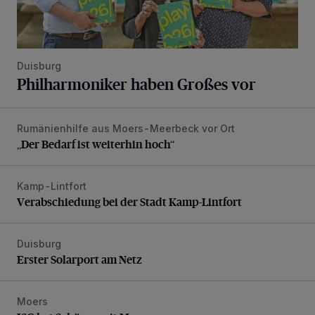
Duisburg
Philharmoniker haben Großes vor
Rumänienhilfe aus Moers-Meerbeck vor Ort
„Der Bedarf ist weiterhin hoch“
„Der Bedarf ist weiterhin hoch“
Kamp-Lintfort
Verabschiedung bei der Stadt Kamp-Lintfort
Verabschiedung bei der Stadt Kamp-Lintfort
Duisburg
Erster Solarport am Netz
Erster Solarport am Netz
Moers
ISG hat Schönes mit Moers vor