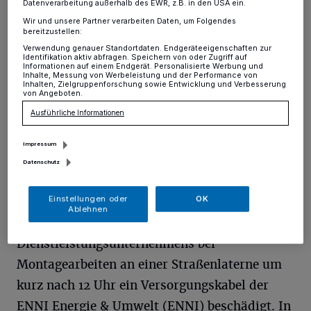
Moers
·
Tiefbauarbeiten waren die Ursache für einen
Datenverarbeitung außerhalb des EWR, z.B. in den USA ein.
Stromausfall heute Mittag in Asberg.
Wir und unsere Partner verarbeiten Daten, um Folgendes
bereitzustellen:
Verwendung genauer Standortdaten. Endgeräteeigenschaften zur
Identifikation aktiv abfragen. Speichern von oder Zugriff auf
Informationen auf einem Endgerät. Personalisierte Werbung und
18.01.2016 , 14:33 Uhr
Eine Minute Lesezeit
Inhalte, Messung von Werbeleistung und der Performance von
Inhalten, Zielgruppenforschung sowie Entwicklung und Verbesserung
von Angeboten.
Ausführliche Informationen
Impressum
Datenschutz
Einstellungen oder
OK
Auf einer Baustelle an der Alexanderstraße
Ablehnen
hatten Arbeiter eines
Dienstleistungsunternehmens bei
Montagearbeiten an einer Straßenlaterne um
kurz nach 12 Uhr ein Versorgungskabel der
ENNI Energie & Umwelt (ENNI) beschädigt. In