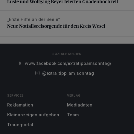
Lusie und Wolfgang Beyer feierten Gnadenhochzeit
„Erste Hilfe an der Seele“
Neue Notfallseelsorgende für den Kreis Wesel
Neue Notfallseelsorgende für den Kreis Wesel
SOZIALE MEDIEN
www.facebook.com/extratippamsonntag/
@extra_tipp_am_sonntag
SERVICES
VERLAG
Reklamation
Mediadaten
Kleinanzeigen aufgeben
Team
Trauerportal