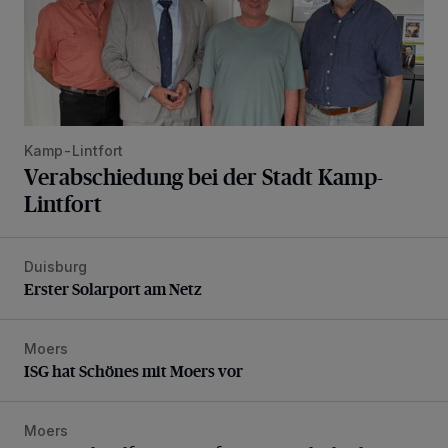
Kamp-Lintfort
Verabschiedung bei der Stadt Kamp-
Lintfort
Duisburg
Erster Solarport am Netz
Erster Solarport am Netz
Moers
ISG hat Schönes mit Moers vor
ISG hat Schönes mit Moers vor
Moers
Lusie und Wolfgang Beyer feierten Gnadenhochzeit