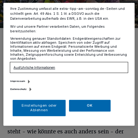
Informationen finden Sie in unserer Datenschutzerklärung.
Ihre Zustimmung umfasst alle extra-tipp-am-sonntag.de-Seiten und
schließt gem. Art. 49 Abs. 1 S. 1 lit. a DSGVO auch die
Datenverarbeitung außerhalb des EWR, z.B. in den USA ein.
Wir und unsere Partner verarbeiten Daten, um Folgendes
bereitzustellen:
Die „Swingin’ Gärtner“ unterhalten beim Frühlingsfest in Kamp-
Lintfort. Am Samstagnachmittag marschieren die fröhlich
Verwendung genauer Standortdaten. Endgeräteeigenschaften zur
Identifikation aktiv abfragen. Speichern von oder Zugriff auf
musizierenden Gärtner durch die Innenstadt und verbreiten Spaß
Informationen auf einem Endgerät. Personalisierte Werbung und
und gute Laune mit deutschen Liedern zum Mitschmettern.
Inhalte, Messung von Werbeleistung und der Performance von
Foto: Werbegemeinschaft Kamp-Lintfort
Inhalten, Zielgruppenforschung sowie Entwicklung und Verbesserung
von Angeboten.
Ausführliche Informationen
Impressum
V
Datenschutz
om Prinzenplatz über die verbreiterte
Moerser Straße bis zum EK3, wo in
Einstellungen oder
OK
Ablehnen
diesem Jahr die große Bühne steht, erstreckt
sich die Veranstaltungsfläche. Im Mittelpunkt
steht - wie könnte es auch anders sein - der