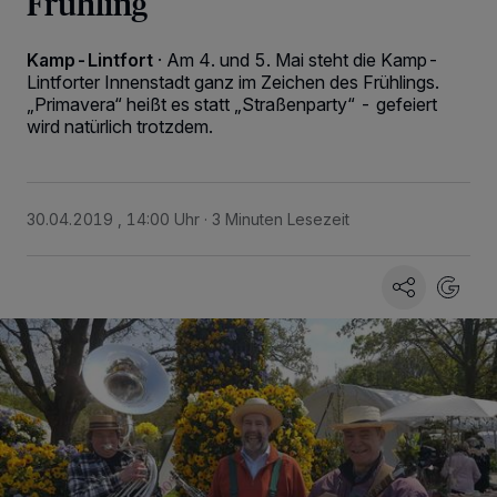
Frühling
Kamp-Lintfort
·
Am 4. und 5. Mai steht die Kamp-
Lintforter Innenstadt ganz im Zeichen des Frühlings.
„Primavera“ heißt es statt „Straßenparty“ - gefeiert
wird natürlich trotzdem.
30.04.2019 , 14:00 Uhr
3 Minuten Lesezeit
Wir und unsere
-Partner speichern und greifen auf
218
personenbezogene Daten wie Browserdaten oder eindeutige
Kennungen auf Ihrem Gerät zu. Durch Auswahl von OK aktivieren Sie
Tracking-Technologien für die unter „Wir und unsere Partner
verarbeiten Daten, um Ihnen Dienste bereitzustellen“ aufgeführten
Zwecke. Wenn Tracker deaktiviert sind, sind manche Inhalte und
Anzeigen möglicherweise nicht mehr so relevant für Sie. Sie können
dieses Menü jederzeit wieder aufrufen, um Ihre Einstellungen zu
ändern oder Ihre Einwilligung zu widerrufen, indem Sie auf den Link
Einstellungen oder Ablehnen am unteren Rand der Webseite klicken.
Ihre Einstellungen gelten innerhalb unseres Website. Weitere