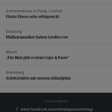
Schiwmmkurse in Kamp-Lintfort
Flotte Flosse sehr erfolgreich!
Flotte Flosse sehr erfolgreich!
Duisburg
Philharmoniker haben Großes vor
Philharmoniker haben Großes vor
Moers
„Für Blut gibt es kein Copy & Paste“
„Für Blut gibt es kein Copy & Paste“
Rheinberg
Schützenfest mit neuem Ablaufplan
Schützenfest mit neuem Ablaufplan
SOZIALE MEDIEN
www.facebook.com/extratippamsonntag/