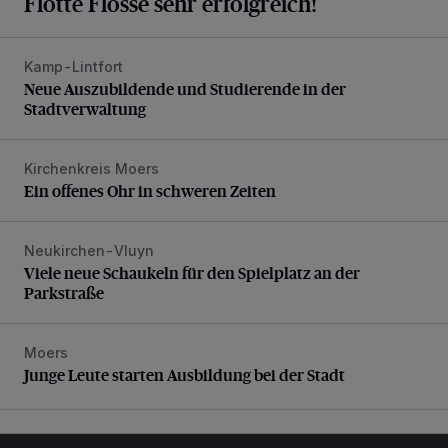
Flotte Flosse sehr erfolgreich!
Kamp-Lintfort
Neue Auszubildende und Studierende in der Stadtverwaltu
Neue Auszubildende und Studierende in der
Stadtverwaltung
Kirchenkreis Moers
Ein offenes Ohr in schweren Zeiten
Ein offenes Ohr in schweren Zeiten
Neukirchen-Vluyn
Viele neue Schaukeln für den Spielplatz an der Parkstraße
Viele neue Schaukeln für den Spielplatz an der
Parkstraße
Moers
Junge Leute starten Ausbildung bei der Stadt
Junge Leute starten Ausbildung bei der Stadt