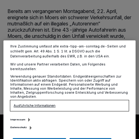
verarbeiten Daten, um Ihnen Dienste bereitzustellen“ aufgeführten
Zwecke. Wenn Tracker deaktiviert sind, sind manche Inhalte und
Bereits am vergangenen Montagabend, 22. April,
Anzeigen möglicherweise nicht mehr so relevant für Sie. Sie können
ereignete sich in Moers ein schwerer Verkehrsunfall, der
dieses Menü jederzeit wieder aufrufen, um Ihre Einstellungen zu
mutmaßlich auf ein illegales „Autorennen“
ändern oder Ihre Einwilligung zu widerrufen, indem Sie auf den Link
Einstellungen oder Ablehnen am unteren Rand der Webseite klicken.
zurückzuführen ist. Eine 43-jährige Autofahrerin aus
Ihre Einstellungen gelten innerhalb unseres Website. Weitere
Moers, die unschuldig in den Unfall verwickelt wurde,
Informationen finden Sie in unserer Datenschutzerklärung.
erlag mittlerweile ihren lebensgefährlichen Verletzungen
Ihre Zustimmung umfasst alle extra-tipp-am-sonntag.de-Seiten und
und verstarb am Donnerstag im Krankenhaus. Die
schließt gem. Art. 49 Abs. 1 S. 1 lit. a DSGVO auch die
Ermittlungen nach den flüchtigen Unfallverursachern
Datenverarbeitung außerhalb des EWR, z.B. in den USA ein.
dauern an.
Wir und unsere Partner verarbeiten Daten, um Folgendes
bereitzustellen:
Verwendung genauer Standortdaten. Endgeräteeigenschaften zur
Identifikation aktiv abfragen. Speichern von oder Zugriff auf
Informationen auf einem Endgerät. Personalisierte Werbung und
26.04.2019 , 15:38 Uhr
Eine Minute Lesezeit
Inhalte, Messung von Werbeleistung und der Performance von
Inhalten, Zielgruppenforschung sowie Entwicklung und Verbesserung
von Angeboten.
Ausführliche Informationen
Impressum
Datenschutz