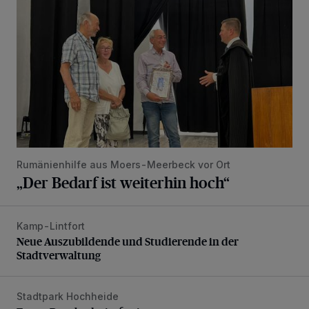
Rumänienhilfe aus Moers-Meerbeck vor Ort
„Der Bedarf ist weiterhin hoch“
Kamp-Lintfort
Neue Auszubildende und Studierende in der Stadtverwaltu
Neue Auszubildende und Studierende in der
Stadtverwaltung
Stadtpark Hochheide
Erster Bauabschnitt fertig