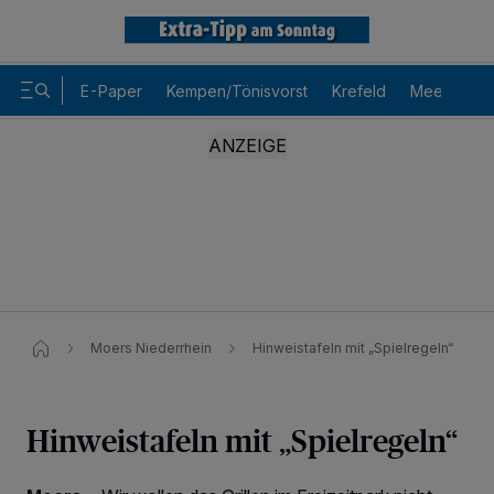
E-Paper
Kempen/Tönisvorst
Krefeld
Meerbusch
Moers Niederrhein
Hinweistafeln mit „Spielregeln“
Hinweistafeln mit „Spielregeln“
Wir und unsere
-Partner speichern und greifen auf
218
personenbezogene Daten wie Browserdaten oder eindeutige