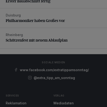
Erster Bauabschnitt fertig
Duisburg
Philharmoniker haben Großes vor
Philharmoniker haben Großes vor
Rheinberg
Schützenfest mit neuem Ablaufplan
Schützenfest mit neuem Ablaufplan
SOZIALE MEDIEN
www.facebook.com/extratippamsonntag/
@extra_tipp_am_sonntag
SERVICES
VERLAG
Reklamation
Mediadaten