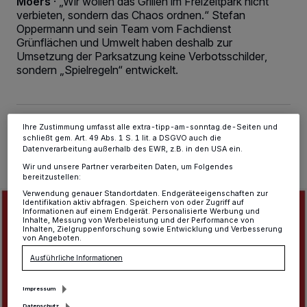
Moers
·
„Wir wollen das Grillen im Freizeitpark nicht
Kennungen auf Ihrem Gerät zu. Durch Auswahl von OK aktivieren Sie
verbieten, sondern das Chaos ordnen.“ Stefan
Tracking-Technologien für die unter „Wir und unsere Partner
Oppermann und sein Team vom Fachdienst
verarbeiten Daten, um Ihnen Dienste bereitzustellen“ aufgeführten
Grünflächen und Umwelt haben deshalb zur
Zwecke. Wenn Tracker deaktiviert sind, sind manche Inhalte und
Umsetzung der Parksatzung keine Verbotsschilder,
Anzeigen möglicherweise nicht mehr so relevant für Sie. Sie können
dieses Menü jederzeit wieder aufrufen, um Ihre Einstellungen zu
sondern „Spielregeln“ entwickelt.
ändern oder Ihre Einwilligung zu widerrufen, indem Sie auf den Link
Einstellungen oder Ablehnen am unteren Rand der Webseite klicken.
Ihre Einstellungen gelten innerhalb unseres Website. Weitere
Informationen finden Sie in unserer Datenschutzerklärung.
25.04.2019 , 14:58 Uhr
2 Minuten Lesezeit
Ihre Zustimmung umfasst alle extra-tipp-am-sonntag.de-Seiten und
schließt gem. Art. 49 Abs. 1 S. 1 lit. a DSGVO auch die
Datenverarbeitung außerhalb des EWR, z.B. in den USA ein.
Wir und unsere Partner verarbeiten Daten, um Folgendes
bereitzustellen:
Verwendung genauer Standortdaten. Endgeräteeigenschaften zur
Identifikation aktiv abfragen. Speichern von oder Zugriff auf
Informationen auf einem Endgerät. Personalisierte Werbung und
Inhalte, Messung von Werbeleistung und der Performance von
Inhalten, Zielgruppenforschung sowie Entwicklung und Verbesserung
von Angeboten.
Ausführliche Informationen
Impressum
Datenschutz