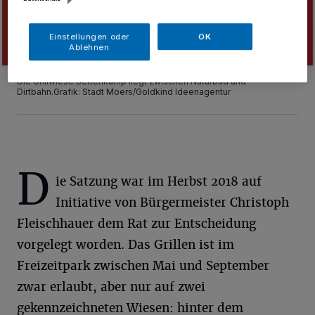
Einstellungen oder
OK
Ablehnen
Die Grillwiese Bettenkamp liegt zwischen Naturbad und
Dirtbahn.Grafik: Stadt Moers/Goldkind Ideenagentur
D
ie Satzung war im Herbst 2018 auf
Initiative von Bürgermeister Christoph
Fleischhauer dem Rat zur Entscheidung
vorgelegt worden. Das Grillen ist im
Freizeitpark zwischen Mai und September
zwar erlaubt, aber nur auf zwei
gekennzeichneten Wiesen: hinter dem