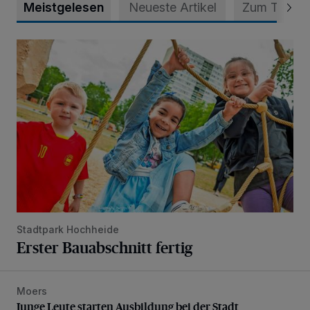
Meistgelesen
Neueste Artikel
Zum Thema
Erster Bauabschnitt fertig
Stadtpark Hochheide
Erster Bauabschnitt fertig
Moers
Junge Leute starten Ausbildung bei der Stadt
Junge Leute starten Ausbildung bei der Stadt