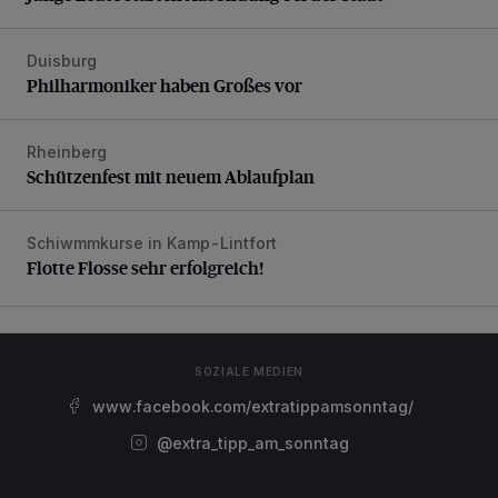
Duisburg
Philharmoniker haben Großes vor
Philharmoniker haben Großes vor
Rheinberg
Schützenfest mit neuem Ablaufplan
Schützenfest mit neuem Ablaufplan
Schiwmmkurse in Kamp-Lintfort
Flotte Flosse sehr erfolgreich!
Flotte Flosse sehr erfolgreich!
SOZIALE MEDIEN
www.facebook.com/extratippamsonntag/
@extra_tipp_am_sonntag