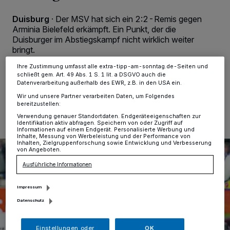
Zwecke. Wenn Tracker deaktiviert sind, sind manche Inhalte und
Anzeigen möglicherweise nicht mehr so relevant für Sie. Sie können
Duisburg
·
Der MSV hat sich ein 2:2-Remis gegen
dieses Menü jederzeit wieder aufrufen, um Ihre Einstellungen zu
Arminia Bielefeld erkämpft. Ein Punkt, der die
ändern oder Ihre Einwilligung zu widerrufen, indem Sie auf den Link
Einstellungen oder Ablehnen am unteren Rand der Webseite klicken.
Duisburger im Abstiegskampf nicht wirklich weiter
Ihre Einstellungen gelten innerhalb unseres Website. Weitere
bringt.
Informationen finden Sie in unserer Datenschutzerklärung.
Ihre Zustimmung umfasst alle extra-tipp-am-sonntag.de-Seiten und
schließt gem. Art. 49 Abs. 1 S. 1 lit. a DSGVO auch die
Datenverarbeitung außerhalb des EWR, z.B. in den USA ein.
29.04.2019 , 23:10 Uhr
2 Minuten Lesezeit
Wir und unsere Partner verarbeiten Daten, um Folgendes
bereitzustellen:
Verwendung genauer Standortdaten. Endgeräteeigenschaften zur
Identifikation aktiv abfragen. Speichern von oder Zugriff auf
Informationen auf einem Endgerät. Personalisierte Werbung und
Inhalte, Messung von Werbeleistung und der Performance von
Inhalten, Zielgruppenforschung sowie Entwicklung und Verbesserung
von Angeboten.
Ausführliche Informationen
Impressum
Datenschutz
Einstellungen oder
OK