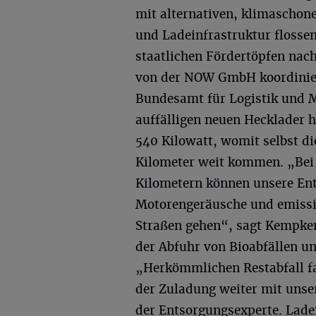
mit alternativen, klimaschon
und Ladeinfrastruktur flossen
staatlichen Fördertöpfen nach
von der NOW GmbH koordinier
Bundesamt für Logistik und Mo
auffälligen neuen Hecklader h
540 Kilowatt, womit selbst d
Kilometer weit kommen. „Bei
Kilometern können unsere En
Motorengeräusche und emissio
Straßen gehen“, sagt Kempken
der Abfuhr von Bioabfällen u
„Herkömmlichen Restabfall fa
der Zuladung weiter mit uns
der Entsorgungsexperte. Lad