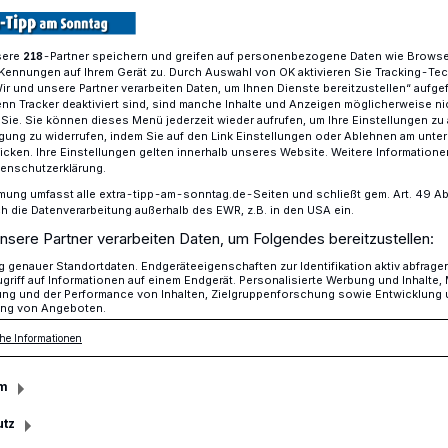
sere
-Partner speichern und greifen auf personenbezogene Daten wie Brows
218
Kennungen auf Ihrem Gerät zu. Durch Auswahl von OK aktivieren Sie Tracking-Te
rische Entsorgungs-LKW für die Enni
Wir und unsere Partner verarbeiten Daten, um Ihnen Dienste bereitzustellen“ aufge
n Tracker deaktiviert sind, sind manche Inhalte und Anzeigen möglicherweise ni
r Sie. Sie können dieses Menü jederzeit wieder aufrufen, um Ihre Einstellungen zu
ligung zu widerrufen, indem Sie auf den Link Einstellungen oder Ablehnen am unte
icken. Ihre Einstellungen gelten innerhalb unseres Website. Weitere Informationen
tenschutzerklärung.
 Entsorgungs-LKW
mung umfasst alle extra-tipp-am-sonntag.de-Seiten und schließt gem. Art. 49 Abs. 
die Datenverarbeitung außerhalb des EWR, z.B. in den USA ein.
nsere Partner verarbeiten Daten, um Folgendes bereitzustellen:
genauer Standortdaten. Endgeräteeigenschaften zur Identifikation aktiv abfrage
griff auf Informationen auf einem Endgerät. Personalisierte Werbung und Inhalte
ung und der Performance von Inhalten, Zielgruppenforschung sowie Entwicklung
ng von Angeboten.
isterium unterstützt Enni bei der
he Informationen
Entsorgungs-LKW.
m
utz