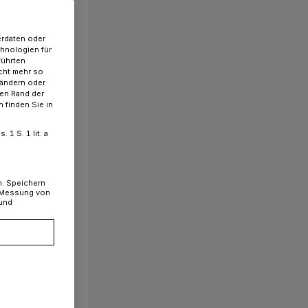
erdaten oder
chnologien für
führten
cht mehr so
 ändern oder
ren Rand der
 finden Sie in
1 S. 1 lit. a
n. Speichern
, Messung von
 und