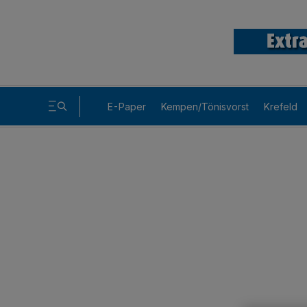
E-Paper
Kempen/Tönisvorst
Krefeld