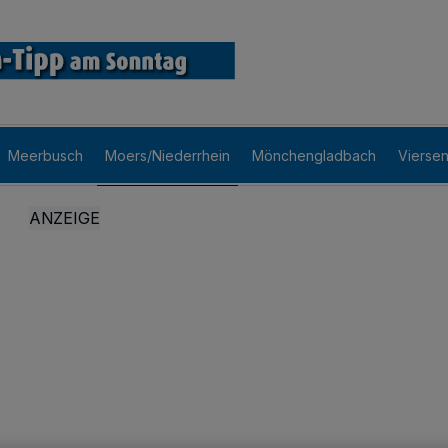
Meerbusch
Moers/Niederrhein
Mönchengladbach
Vierse