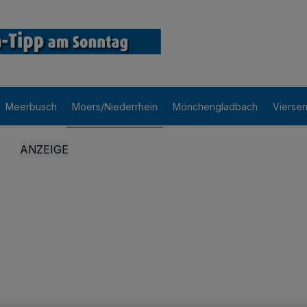
Meerbusch
Moers/Niederrhein
Mönchengladbach
Vierse