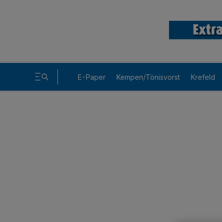
E-Paper
Kempen/Tönisvorst
Krefeld