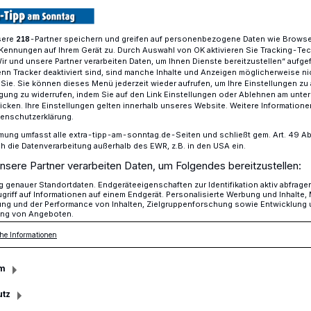
sere
-Partner speichern und greifen auf personenbezogene Daten wie Brows
218
Kennungen auf Ihrem Gerät zu. Durch Auswahl von OK aktivieren Sie Tracking-Te
esel ehrt Ehrenamtliche aus Rheinberg
Wir und unsere Partner verarbeiten Daten, um Ihnen Dienste bereitzustellen“ aufge
n Tracker deaktiviert sind, sind manche Inhalte und Anzeigen möglicherweise ni
r Sie. Sie können dieses Menü jederzeit wieder aufrufen, um Ihre Einstellungen zu
ligung zu widerrufen, indem Sie auf den Link Einstellungen oder Ablehnen am unte
icken. Ihre Einstellungen gelten innerhalb unseres Website. Weitere Informationen
tenschutzerklärung.
hrt Ehrenamtliche
mung umfasst alle extra-tipp-am-sonntag.de-Seiten und schließt gem. Art. 49 Abs. 
die Datenverarbeitung außerhalb des EWR, z.B. in den USA ein.
nsere Partner verarbeiten Daten, um Folgendes bereitzustellen:
genauer Standortdaten. Endgeräteeigenschaften zur Identifikation aktiv abfrage
der Kreissportbund (KSB) Wesel im
griff auf Informationen auf einem Endgerät. Personalisierte Werbung und Inhalte
ung und der Performance von Inhalten, Zielgruppenforschung sowie Entwicklung
amtler/in im Sport“ vier engagierte
ng von Angeboten.
erg.
he Informationen
m
utz
sezeit