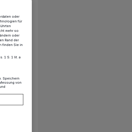
erdaten oder
chnologien für
führten
cht mehr so
 ändern oder
ren Rand der
 finden Sie in
1 S. 1 lit. a
n. Speichern
, Messung von
 und