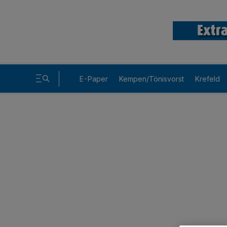
E-Paper
Kempen/Tönisvorst
Krefeld