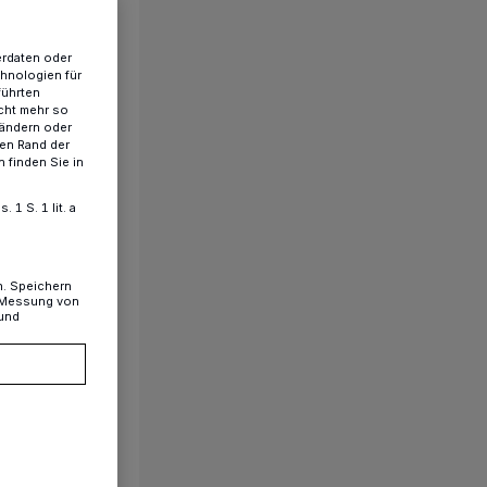
erdaten oder
chnologien für
führten
cht mehr so
 ändern oder
ren Rand der
 finden Sie in
1 S. 1 lit. a
n. Speichern
, Messung von
 und