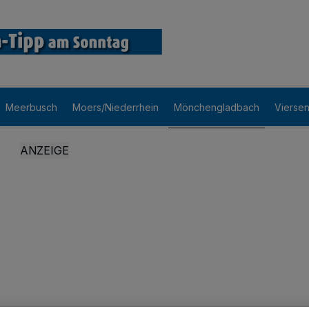
Meerbusch
Moers/Niederrhein
Mönchengladbach
Vierse