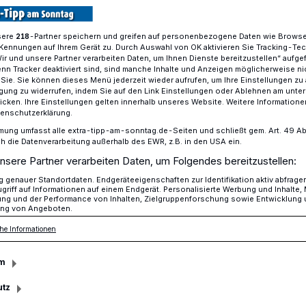
sere
-Partner speichern und greifen auf personenbezogene Daten wie Brows
218
Kennungen auf Ihrem Gerät zu. Durch Auswahl von OK aktivieren Sie Tracking-Te
u mit einer Gesamtsumme von rund 220 000 Euro
Wir und unsere Partner verarbeiten Daten, um Ihnen Dienste bereitzustellen“ aufge
n Tracker deaktiviert sind, sind manche Inhalte und Anzeigen möglicherweise ni
r Sie. Sie können dieses Menü jederzeit wieder aufrufen, um Ihre Einstellungen zu
ligung zu widerrufen, indem Sie auf den Link Einstellungen oder Ablehnen am unte
icken. Ihre Einstellungen gelten innerhalb unseres Website. Weitere Informationen
 wird ab Mittwoch gespielt
tenschutzerklärung.
ätze werden
mung umfasst alle extra-tipp-am-sonntag.de-Seiten und schließt gem. Art. 49 Abs. 
die Datenverarbeitung außerhalb des EWR, z.B. in den USA ein.
nsere Partner verarbeiten Daten, um Folgendes bereitzustellen:
genauer Standortdaten. Endgeräteeigenschaften zur Identifikation aktiv abfrage
griff auf Informationen auf einem Endgerät. Personalisierte Werbung und Inhalte
ung und der Performance von Inhalten, Zielgruppenforschung sowie Entwicklung
ng von Angeboten.
he auf dem Marktplatz Rheydt und der
he Informationen
dt werden beide in dieser Woche an die
m
utz