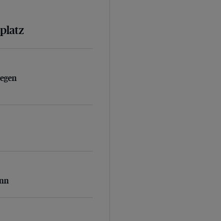
platz
egen Vollstreckungsbeamte
gegen
inn
inn