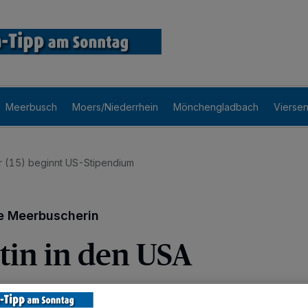
Meerbusch
Moers/Niederrhein
Mönchengladbach
Vierse
r (15) beginnt US-Stipendium
ge Meerbuscherin
tin in den USA
von zuhause, raus aus dem gewohnten