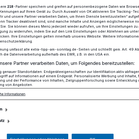
ite Welt – für viele 15-Jährige sicher eine
sere
-Partner speichern und greifen auf personenbezogene Daten wie Brows
218
chülerin Louisa Schiffer aus Meerbusch
Kennungen auf Ihrem Gerät zu. Durch Auswahl von OK aktivieren Sie Tracking-Te
Wir und unsere Partner verarbeiten Daten, um Ihnen Dienste bereitzustellen“ aufge
Sie wurde für das Parlamentarische
n Tracker deaktiviert sind, sind manche Inhalte und Anzeigen möglicherweise ni
r Sie. Sie können dieses Menü jederzeit wieder aufrufen, um Ihre Einstellungen zu
z: PPP), ein Stipendium des Deutschen
ligung zu widerrufen, indem Sie auf den Link Einstellungen oder Ablehnen am unte
 reist Ende August für ein Auslandsjahr in
icken. Ihre Einstellungen gelten innerhalb unseres Website. Weitere Informationen
tenschutzerklärung.
mung umfasst alle extra-tipp-am-sonntag.de-Seiten und schließt gem. Art. 49 Abs. 
die Datenverarbeitung außerhalb des EWR, z.B. in den USA ein.
nsere Partner verarbeiten Daten, um Folgendes bereitzustellen:
genauer Standortdaten. Endgeräteeigenschaften zur Identifikation aktiv abfrage
sezeit
griff auf Informationen auf einem Endgerät. Personalisierte Werbung und Inhalte
ung und der Performance von Inhalten, Zielgruppenforschung sowie Entwicklung
ng von Angeboten.
he Informationen
m
utz