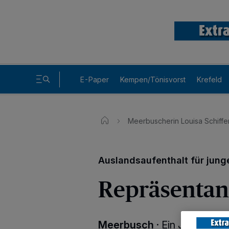
E-Paper
Kempen/Tönisvorst
Krefeld
Meerbuscherin Louisa Schiffe
Auslandsaufenthalt für jun
Repräsentan
Meerbusch
·
Ein Jahr weg 