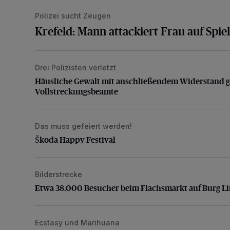
Polizei sucht Zeugen
Krefeld: Mann attackiert Frau auf Spiel
Drei Polizisten verletzt
Häusliche Gewalt mit anschließendem Widerstand g
Häusliche Gewalt mit anschließendem Widerstand 
Vollstreckungsbeamte
Das muss gefeiert werden!
Škoda Happy Festival
Škoda Happy Festival
Bilderstrecke
Etwa 38.000 Besucher beim Flachsmarkt auf Burg L
Etwa 38.000 Besucher beim Flachsmarkt auf Burg L
Ecstasy und Marihuana
Polizei nimmt sechs Drogendealer fest