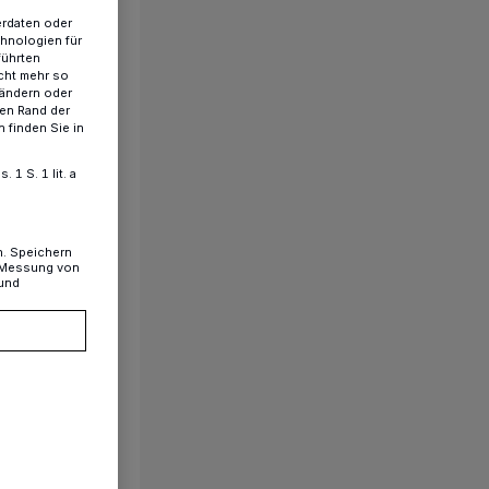
erdaten oder
chnologien für
führten
cht mehr so
 ändern oder
ren Rand der
 finden Sie in
1 S. 1 lit. a
n. Speichern
, Messung von
 und