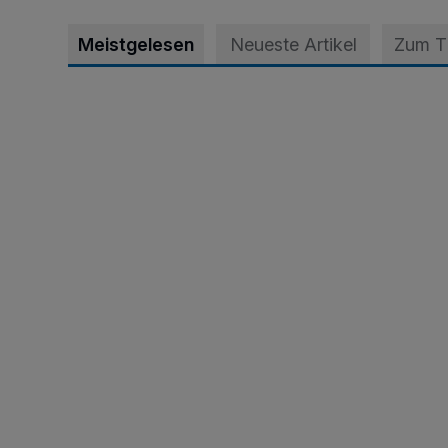
Meistgelesen
Neueste Artikel
Zum 
Krefeld: Mann attackiert Frau auf Spielplatz