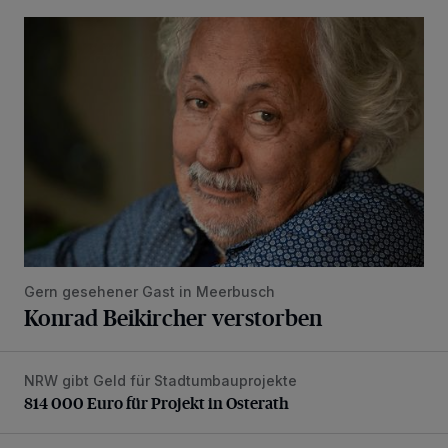
Konrad Beikircher verstorben
Gern gesehener Gast in Meerbusch
Konrad Beikircher verstorben
NRW gibt Geld für Stadtumbauprojekte
814 000 Euro für Projekt in Osterath
814 000 Euro für Projekt in Osterath