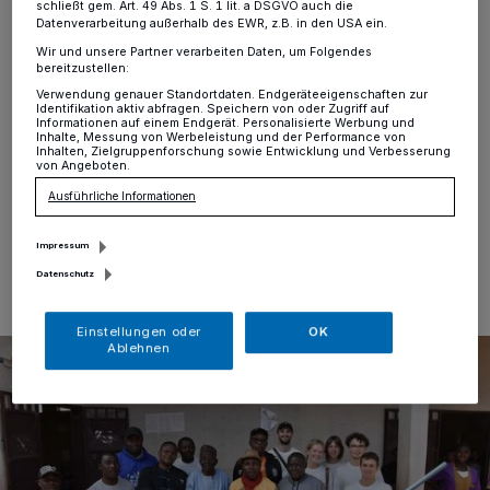
Hilfsprojekten
schließt gem. Art. 49 Abs. 1 S. 1 lit. a DSGVO auch die
Datenverarbeitung außerhalb des EWR, z.B. in den USA ein.
Wir und unsere Partner verarbeiten Daten, um Folgendes
Lank
·
Der Heimatkreis Lank lädt am Donnerstag, 21.
bereitzustellen:
Mai, um 19.30 Uhr zu einem Vortrag in die Teloy-
Verwendung genauer Standortdaten. Endgeräteeigenschaften zur
Mühle am Dr.-Stephan-Grüter-Platz in Lank. Referent
Identifikation aktiv abfragen. Speichern von oder Zugriff auf
Leonard Caspers spricht zu dem Thema „Ideen aus der
Informationen auf einem Endgerät. Personalisierte Werbung und
Inhalte, Messung von Werbeleistung und der Performance von
Heimat für die ganze Welt“.
Inhalten, Zielgruppenforschung sowie Entwicklung und Verbesserung
von Angeboten.
Ausführliche Informationen
18.05.2026 , 15:00 Uhr
Eine Minute Lesezeit
Impressum
Datenschutz
Einstellungen oder
OK
Ablehnen