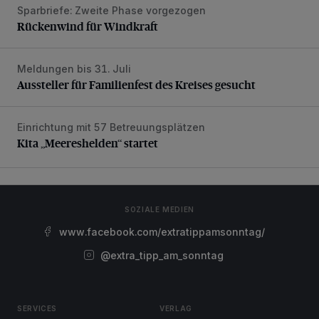
Sparbriefe: Zweite Phase vorgezogen
Rückenwind für Windkraft
Rückenwind für Windkraft
Meldungen bis 31. Juli
Aussteller für Familienfest des Kreises gesucht
Aussteller für Familienfest des Kreises gesucht
Einrichtung mit 57 Betreuungsplätzen
Kita „Meereshelden“ startet
Kita „Meereshelden“ startet
SOZIALE MEDIEN
www.facebook.com/extratippamsonntag/
@extra_tipp_am_sonntag
SERVICES
VERLAG