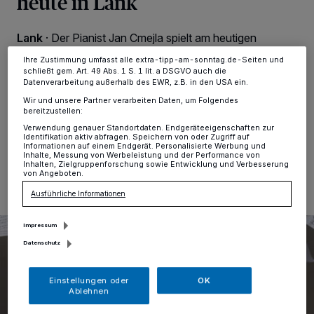
heute in Lank
ändern oder Ihre Einwilligung zu widerrufen, indem Sie auf den Link
Einstellungen oder Ablehnen am unteren Rand der Webseite klicken.
Ihre Einstellungen gelten innerhalb unseres Website. Weitere
Lank
·
Der Pianist Jan Cmejla spielt am heutigen
Informationen finden Sie in unserer Datenschutzerklärung.
Sonntag, 24. November, Händel-Variationen von
Ihre Zustimmung umfasst alle extra-tipp-am-sonntag.de-Seiten und
Brahms. Ds Konzert im Rahmen der Reihe „Weltklassik
schließt gem. Art. 49 Abs. 1 S. 1 lit. a DSGVO auch die
am Klavier“ beginnt um 17 Uhr im Forum Wasserturm an
Datenverarbeitung außerhalb des EWR, z.B. in den USA ein.
der Rheinstraße in Lank.
Wir und unsere Partner verarbeiten Daten, um Folgendes
bereitzustellen:
Verwendung genauer Standortdaten. Endgeräteeigenschaften zur
Identifikation aktiv abfragen. Speichern von oder Zugriff auf
Informationen auf einem Endgerät. Personalisierte Werbung und
24.11.2024 , 10:00 Uhr
Eine Minute Lesezeit
Inhalte, Messung von Werbeleistung und der Performance von
Inhalten, Zielgruppenforschung sowie Entwicklung und Verbesserung
von Angeboten.
Ausführliche Informationen
Impressum
Datenschutz
Einstellungen oder
OK
Ablehnen