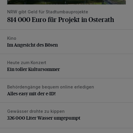
NRW gibt Geld für Stadtumbauprojekte
814 000 Euro für Projekt in Osterath
Kino
Im Angesicht des Bösen
Im Angesicht des Bösen
Heute zum Konzert
Ein toller Kultursommer
Ein toller Kultursommer
Behördengänge bequem online erledigen
Alles easy mit der e-ID!
Alles easy mit der e-ID!
Gewässer drohte zu kippen
326 000 Liter Wasser umgepumpt
326 000 Liter Wasser umgepumpt