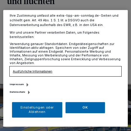
und flüchten
Ihre Einstellungen gelten innerhalb unseres Website. Weitere
Informationen finden Sie in unserer Datenschutzerklärung.
Krefeld
·
Auf der Lindenstraße hat am Mittwoch (5. Juli
Ihre Zustimmung umfasst alle extra-tipp-am-sonntag.de-Seiten und
schließt gem. Art. 49 Abs. 1 S. 1 lit. a DSGVO auch die
2023) ein junger Mann die Scheiben an einem
Datenverarbeitung außerhalb des EWR, z.B. in den USA ein.
geparkten Auto eingeschlagen. Eine Zeugin hat ihn und
seinen Komplizen dabei beobachtet.
Wir und unsere Partner verarbeiten Daten, um Folgendes
bereitzustellen:
Verwendung genauer Standortdaten. Endgeräteeigenschaften zur
Identifikation aktiv abfragen. Speichern von oder Zugriff auf
Informationen auf einem Endgerät. Personalisierte Werbung und
Inhalte, Messung von Werbeleistung und der Performance von
06.07.2023 , 11:06 Uhr
Eine Minute Lesezeit
Inhalten, Zielgruppenforschung sowie Entwicklung und Verbesserung
von Angeboten.
Ausführliche Informationen
Impressum
Datenschutz
Einstellungen oder
OK
Ablehnen