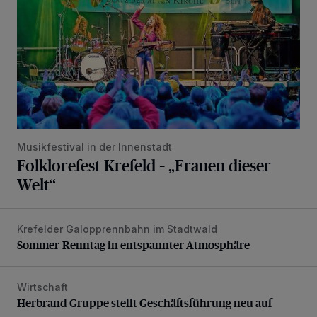
Musikfestival in der Innenstadt
Folklorefest Krefeld – „Frauen dieser
Welt“
Krefelder Galopprennbahn im Stadtwald
Sommer-Renntag in entspannter Atmosphäre
Sommer-Renntag in entspannter Atmosphäre
Wirtschaft
Herbrand Gruppe stellt Geschäftsführung neu auf
Herbrand Gruppe stellt Geschäftsführung neu auf