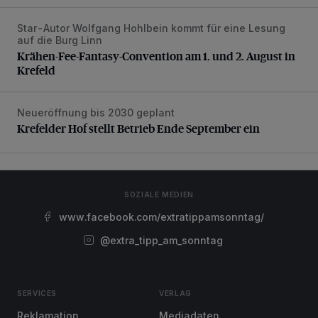
Star-Autor Wolfgang Hohlbein kommt für eine Lesung
Krähen-Fee-Fantasy-Convention am 1. und 2. August in 
auf die Burg Linn
Krähen-Fee-Fantasy-Convention am 1. und 2. August in
Krefeld
Neueröffnung bis 2030 geplant
Krefelder Hof stellt Betrieb Ende September ein
Krefelder Hof stellt Betrieb Ende September ein
SOZIALE MEDIEN
www.facebook.com/extratippamsonntag/
@extra_tipp_am_sonntag
SERVICES
VERLAG
Reklamation
Mediadaten