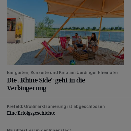
Biergarten, Konzerte und Kino am Uerdinger Rheinufer
Die „Rhine Side“ geht in die
Verlängerung
Krefeld: Großmarktsanierung ist abgeschlossen
Eine Erfolgsgeschichte
Eine Erfolgsgeschichte
Musikfestival in der Innenstadt