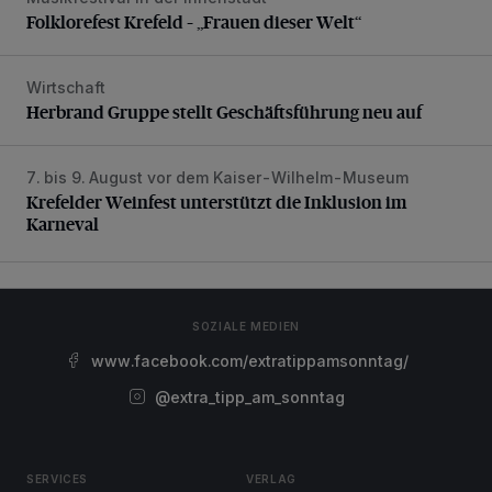
Folklorefest Krefeld – „Frauen dieser Welt“
Folklorefest Krefeld – „Frauen dieser Welt“
Wirtschaft
Herbrand Gruppe stellt Geschäftsführung neu auf
Herbrand Gruppe stellt Geschäftsführung neu auf
7. bis 9. August vor dem Kaiser-Wilhelm-Museum
Krefelder Weinfest unterstützt die Inklusion im Karneval
Krefelder Weinfest unterstützt die Inklusion im
Karneval
SOZIALE MEDIEN
www.facebook.com/extratippamsonntag/
@extra_tipp_am_sonntag
SERVICES
VERLAG