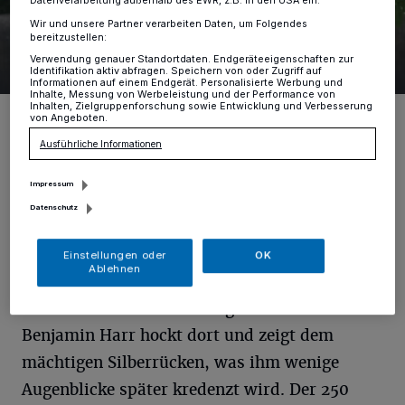
Datenverarbeitung außerhalb des EWR, z.B. in den USA ein.
Wir und unsere Partner verarbeiten Daten, um Folgendes
bereitzustellen:
Verwendung genauer Standortdaten. Endgeräteeigenschaften zur
6 Bilder
Ein Besuch im Gorilla-Garten
Identifikation aktiv abfragen. Speichern von oder Zugriff auf
Informationen auf einem Endgerät. Personalisierte Werbung und
Inhalte, Messung von Werbeleistung und der Performance von
6 Bilder
Inhalten, Zielgruppenforschung sowie Entwicklung und Verbesserung
von Angeboten.
Ausführliche Informationen
Impressum
Von Jörg Zellen
Datenschutz
K
idogo sitzt schon leicht aufgeregt in
Einstellungen oder
OK
Ablehnen
seinem Gehege und beäugt kritisch, was
sich vor der dicken Panzerglasscheibe tut.
Benjamin Harr hockt dort und zeigt dem
mächtigen Silberrücken, was ihm wenige
Augenblicke später kredenzt wird. Der 250