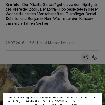
Krefeld
·
Der "Gorilla Garten" gehört zu den Highlights
des Krefelder Zoos. Der Extra-Tipp begleitete in dieser
Woche die beiden Menschenaffen-Tierpfleger Daniel
Schmidt und Benjamin Harr. Was hinter den Kulissen
passiert, erfahren Sie hier.
28.07.2016 , 16:51 Uhr
3 Minuten Lesezeit
Wir und unsere
-Partner speichern und greifen auf
218
personenbezogene Daten wie Browserdaten oder eindeutige
Kennungen auf Ihrem Gerät zu. Durch Auswahl von OK aktivieren Sie
Tracking-Technologien für die unter „Wir und unsere Partner
verarbeiten Daten, um Ihnen Dienste bereitzustellen“ aufgeführten
Zwecke. Wenn Tracker deaktiviert sind, sind manche Inhalte und
Anzeigen möglicherweise nicht mehr so relevant für Sie. Sie können
dieses Menü jederzeit wieder aufrufen, um Ihre Einstellungen zu
ändern oder Ihre Einwilligung zu widerrufen, indem Sie auf den Link
Einstellungen oder Ablehnen am unteren Rand der Webseite klicken.
Ihre Einstellungen gelten innerhalb unseres Website. Weitere
Informationen finden Sie in unserer Datenschutzerklärung.
Ihre Zustimmung umfasst alle extra-tipp-am-sonntag.de-Seiten und
schließt gem. Art. 49 Abs. 1 S. 1 lit. a DSGVO auch die