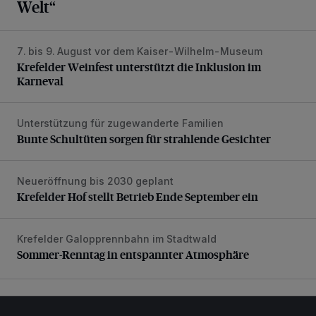
Welt“
7. bis 9. August vor dem Kaiser-Wilhelm-Museum
Krefelder Weinfest unterstützt die Inklusion im Karneval
Krefelder Weinfest unterstützt die Inklusion im
Karneval
Unterstützung für zugewanderte Familien
Bunte Schultüten sorgen für strahlende Gesichter
Bunte Schultüten sorgen für strahlende Gesichter
Neueröffnung bis 2030 geplant
Krefelder Hof stellt Betrieb Ende September ein
Krefelder Hof stellt Betrieb Ende September ein
Krefelder Galopprennbahn im Stadtwald
Sommer-Renntag in entspannter Atmosphäre
Sommer-Renntag in entspannter Atmosphäre