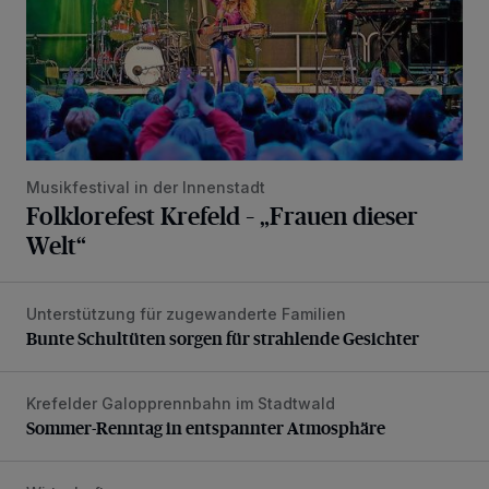
Musikfestival in der Innenstadt
Folklorefest Krefeld – „Frauen dieser
Welt“
Unterstützung für zugewanderte Familien
Bunte Schultüten sorgen für strahlende Gesichter
Bunte Schultüten sorgen für strahlende Gesichter
Krefelder Galopprennbahn im Stadtwald
Sommer-Renntag in entspannter Atmosphäre
Sommer-Renntag in entspannter Atmosphäre