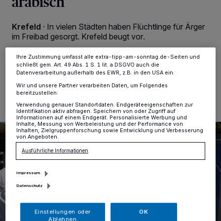
arabisch
Anzeigen möglicherweise nicht mehr so relevant für Sie. Sie können
dieses Menü jederzeit wieder aufrufen, um Ihre Einstellungen zu
ändern oder Ihre Einwilligung zu widerrufen, indem Sie auf den Link
Krefeld
·
In vielen Städten haben Flüchtlinge für Ärger
Einstellungen oder Ablehnen am unteren Rand der Webseite klicken.
im Freibad gesorgt. Krefeld beugt vor.
Ihre Einstellungen gelten innerhalb unseres Website. Weitere
Informationen finden Sie in unserer Datenschutzerklärung.
Ihre Zustimmung umfasst alle extra-tipp-am-sonntag.de-Seiten und
schließt gem. Art. 49 Abs. 1 S. 1 lit. a DSGVO auch die
Datenverarbeitung außerhalb des EWR, z.B. in den USA ein.
29.07.2016 , 16:18 Uhr
Eine Minute Lesezeit
Wir und unsere Partner verarbeiten Daten, um Folgendes
bereitzustellen:
Verwendung genauer Standortdaten. Endgeräteeigenschaften zur
Identifikation aktiv abfragen. Speichern von oder Zugriff auf
Informationen auf einem Endgerät. Personalisierte Werbung und
Inhalte, Messung von Werbeleistung und der Performance von
Inhalten, Zielgruppenforschung sowie Entwicklung und Verbesserung
von Angeboten.
Ausführliche Informationen
Impressum
Datenschutz
Einstellungen oder
OK
Ablehnen