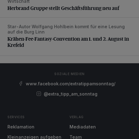
Wirtschaft
Herbrand Gruppe stellt Geschäftsführung neu auf
Herbrand Gruppe stellt Geschäftsführung neu auf
Star-Autor Wolfgang Hohlbein kommt für eine Lesung
Krähen-Fee-Fantasy-Convention am 1. und 2. August in 
auf die Burg Linn
Krähen-Fee-Fantasy-Convention am 1. und 2. August in
Krefeld
SOZIALE MEDIEN
www.facebook.com/extratippamsonntag/
@extra_tipp_am_sonntag
SERVICES
VERLAG
Reklamation
Mediadaten
Kleinanzeigen aufgeben
Team