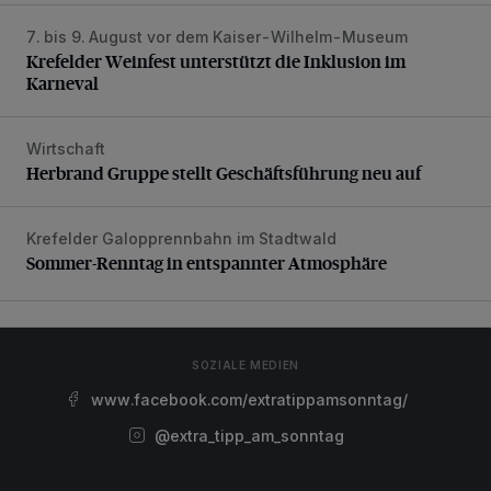
7. bis 9. August vor dem Kaiser-Wilhelm-Museum
Krefelder Weinfest unterstützt die Inklusion im Karneval
Krefelder Weinfest unterstützt die Inklusion im
Karneval
Wirtschaft
Herbrand Gruppe stellt Geschäftsführung neu auf
Herbrand Gruppe stellt Geschäftsführung neu auf
Krefelder Galopprennbahn im Stadtwald
Sommer-Renntag in entspannter Atmosphäre
Sommer-Renntag in entspannter Atmosphäre
SOZIALE MEDIEN
www.facebook.com/extratippamsonntag/
@extra_tipp_am_sonntag