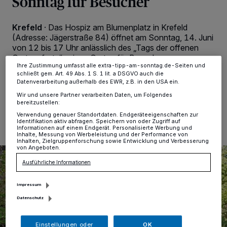
Sonntag für Besucher
Zwecke. Wenn Tracker deaktiviert sind, sind manche Inhalte und
Anzeigen möglicherweise nicht mehr so relevant für Sie. Sie können
dieses Menü jederzeit wieder aufrufen, um Ihre Einstellungen zu
Krefeld
·
Das Hospiz am Blumenplatz in Krefeld
ändern oder Ihre Einwilligung zu widerrufen, indem Sie auf den Link
(Adresse: Jägerstraße 84) öffnet am Sonntag, 14. Juni
Einstellungen oder Ablehnen am unteren Rand der Webseite klicken.
Ihre Einstellungen gelten innerhalb unseres Website. Weitere
von 12 bis 17 Uhr anlässlich des „Tags der offenen
Informationen finden Sie in unserer Datenschutzerklärung.
Gartenpforte“ seinen Garten für Besucher.
Ihre Zustimmung umfasst alle extra-tipp-am-sonntag.de-Seiten und
schließt gem. Art. 49 Abs. 1 S. 1 lit. a DSGVO auch die
Datenverarbeitung außerhalb des EWR, z.B. in den USA ein.
Wir und unsere Partner verarbeiten Daten, um Folgendes
10.06.2026 , 13:44 Uhr
Eine Minute Lesezeit
bereitzustellen:
Verwendung genauer Standortdaten. Endgeräteeigenschaften zur
Identifikation aktiv abfragen. Speichern von oder Zugriff auf
Informationen auf einem Endgerät. Personalisierte Werbung und
Inhalte, Messung von Werbeleistung und der Performance von
Inhalten, Zielgruppenforschung sowie Entwicklung und Verbesserung
von Angeboten.
Ausführliche Informationen
Impressum
Datenschutz
Einstellungen oder
OK