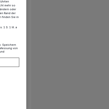
führten
cht mehr so
 ändern oder
ren Rand der
 finden Sie in
1 S. 1 lit. a
n. Speichern
, Messung von
 und