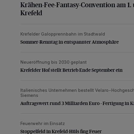
Krähen-Fee-Fantasy-Convention am 1. u
Krefeld
Krefelder Galopprennbahn im Stadtwald
Sommer-Renntag in entspannter Atmosphäre
Sommer-Renntag in entspannter Atmosphäre
Neueröffnung bis 2030 geplant
Krefelder Hof stellt Betrieb Ende September ein
Krefelder Hof stellt Betrieb Ende September ein
Italienisches Unternehmen bestellt Velaro-Hochgesc
Auftragswert rund 3 Milliarden Euro - Fertigung in Kr
Siemens
Auftragswert rund 3 Milliarden Euro - Fertigung in K
Feuerwehr im Einsatz
Stoppelfeld in Krefeld-Hüls fing Feuer
Stoppelfeld in Krefeld-Hüls fing Feuer