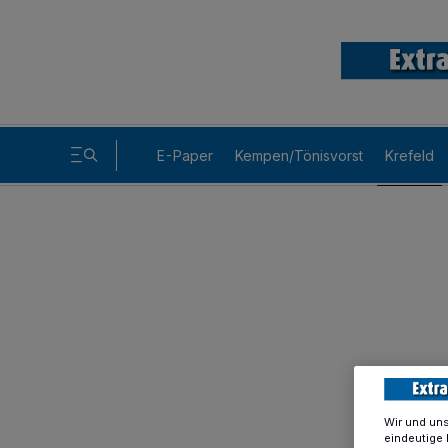
E-Paper
Kempen/Tönisvorst
Krefeld
Wir und un
eindeutige 