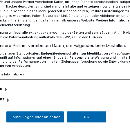
Wir und unsere Partner verarbeiten Daten, um Ihnen Dienste bereitzustellen“ aufge
n Tracker deaktiviert sind, sind manche Inhalte und Anzeigen möglicherweise ni
r Sie. Sie können dieses Menü jederzeit wieder aufrufen, um Ihre Einstellungen zu
ligung zu widerrufen, indem Sie auf den Link Einstellungen oder Ablehnen am unte
icken. Ihre Einstellungen gelten innerhalb unseres Website. Weitere Informationen
uf der Kronenstraße
tenschutzerklärung.
mung umfasst alle extra-tipp-am-sonntag.de-Seiten und schließt gem. Art. 49 Abs. 
die Datenverarbeitung außerhalb des EWR, z.B. in den USA ein.
nsere Partner verarbeiten Daten, um Folgendes bereitzustellen:
genauer Standortdaten. Endgeräteeigenschaften zur Identifikation aktiv abfrage
he auf der
griff auf Informationen auf einem Endgerät. Personalisierte Werbung und Inhalte
ung und der Performance von Inhalten, Zielgruppenforschung sowie Entwicklung
ng von Angeboten.
e
he Informationen
m
Montag (7. August 2023) gab es gleich
utz
nstraße in Uerdingen. In der Zeit
r hebelten Unbekannte die Haustür eines
Einstellungen oder Ablehnen
OK
erschafften sich so Zutritt zum Keller.