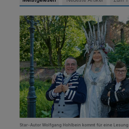
Krähen-Fee-Fantasy-Convention am 1. und 2. Augu
Star-Autor Wolfgang Hohlbein kommt für eine Lesung 