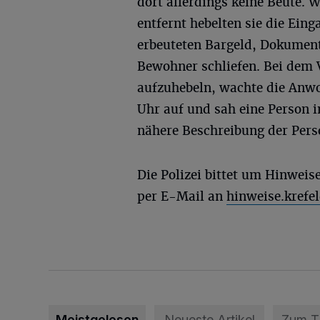
dort allerdings keine Beute. 
entfernt hebelten sie die Ein
erbeuteten Bargeld, Dokument
Bewohner schliefen. Bei dem 
aufzuhebeln, wachte die Anwo
Uhr auf und sah eine Person i
nähere Beschreibung der Pers
Die Polizei bittet um Hinwei
per E-Mail an
hinweise.krefe
Meistgelesen
Neueste Artikel
Zum 