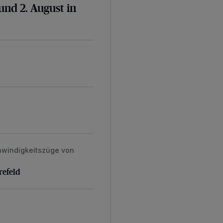
nd 2. August in
hwindigkeitszüge von
efeld
refeld