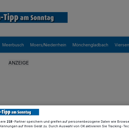
Meerbusch
Moers/Niederrhein
Mönchengladbach
Vierse
sere
-Partner speichern und greifen auf personenbezogene Daten wie Brows
218
Kennungen auf Ihrem Gerät zu. Durch Auswahl von OK aktivieren Sie Tracking-Te