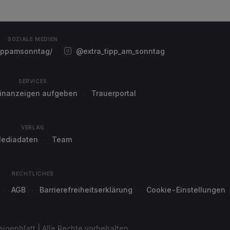
SOZIALE MEDIEN
ippamsonntag/
@extra_tipp_am_sonntag
SERVICES
einanzeigen aufgeben
Trauerportal
VERLAG
ediadaten
Team
RECHTLICHES
AGB
Barrierefreiheitserklärung
Cookie-Einstellungen
genblatt | Alle Rechte vorbehalten