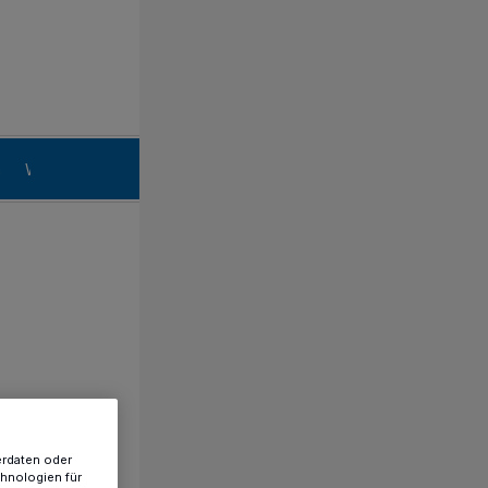
n
Willich
erdaten oder
chnologien für