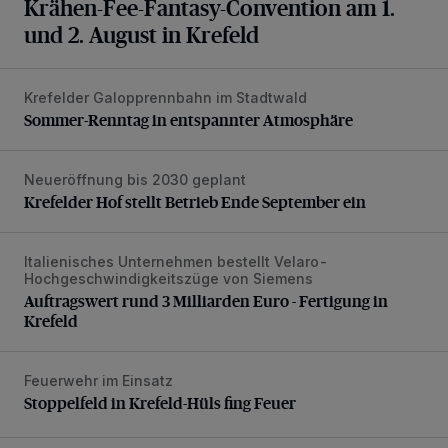
Krähen-Fee-Fantasy-Convention am 1.
und 2. August in Krefeld
Krefelder Galopprennbahn im Stadtwald
Sommer-Renntag in entspannter Atmosphäre
Sommer-Renntag in entspannter Atmosphäre
Neueröffnung bis 2030 geplant
Krefelder Hof stellt Betrieb Ende September ein
Krefelder Hof stellt Betrieb Ende September ein
Italienisches Unternehmen bestellt Velaro-
Auftragswert rund 3 Milliarden Euro - Fertigung in Krefeld
Hochgeschwindigkeitszüge von Siemens
Auftragswert rund 3 Milliarden Euro - Fertigung in
Krefeld
Feuerwehr im Einsatz
Stoppelfeld in Krefeld-Hüls fing Feuer
Stoppelfeld in Krefeld-Hüls fing Feuer