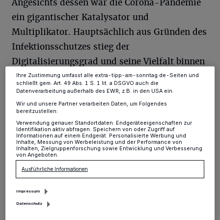
Tracking-Technologien für die unter „Wir und unsere Partner
Angesichts dessen war die Corona-Pandemie
verarbeiten Daten, um Ihnen Dienste bereitzustellen“ aufgeführten
ein gigantischer Katalysator und
Zwecke. Wenn Tracker deaktiviert sind, sind manche Inhalte und
Anzeigen möglicherweise nicht mehr so relevant für Sie. Sie können
Multiplikator. Hauptsächlich aus Gründen des
dieses Menü jederzeit wieder aufrufen, um Ihre Einstellungen zu
ändern oder Ihre Einwilligung zu widerrufen, indem Sie auf den Link
Infektionsschutzes stieg der
Einstellungen oder Ablehnen am unteren Rand der Webseite klicken.
Ihre Einstellungen gelten innerhalb unseres Website. Weitere
Digitalisierungsgrad und seine Vielfalt binnen
Informationen finden Sie in unserer Datenschutzerklärung.
sehr kurzer Zeit überproportional stark an –
Ihre Zustimmung umfasst alle extra-tipp-am-sonntag.de-Seiten und
schließt gem. Art. 49 Abs. 1 S. 1 lit. a DSGVO auch die
im Vergleich mit den Vorjahren.
Datenverarbeitung außerhalb des EWR, z.B. in den USA ein.
Wir und unsere Partner verarbeiten Daten, um Folgendes
bereitzustellen:
Heimarbeit,
Verwendung genauer Standortdaten. Endgeräteeigenschaften zur
Identifikation aktiv abfragen. Speichern von oder Zugriff auf
Banking/Payment,
Informationen auf einem Endgerät. Personalisierte Werbung und
Inhalte, Messung von Werbeleistung und der Performance von
Inhalten, Zielgruppenforschung sowie Entwicklung und Verbesserung
Cloud Computing,
von Angeboten.
Ausführliche Informationen
E-Commerce.
Impressum
Datenschutz
Das alles und noch einiges mehr erlebte in der