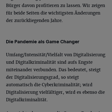
Bürger davon profitieren zu lassen. Wir zeigen
für beide Seiten die wichtigsten Änderungen
der zurückliegenden Jahre.
Die Pandemie als Game
Changer
Umfang/Intensität/Vielfalt von Digitalisierung
und Digitalkriminalität sind aufs Engste
miteinander verbunden. Das bedeutet, steigt
der Digitalisierungsgrad, so steigt
automatisch die Cyberkriminalität; wird
Digitalisierung vielfältiger, wird es ebenso die
Digitalkriminalität.
Wir und unsere
-Partner speichern und greifen auf
218
personenbezogene Daten wie Browserdaten oder eindeutige
Kennungen auf Ihrem Gerät zu. Durch Auswahl von OK aktivieren Sie