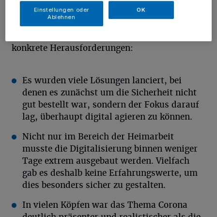
Pandemie einen riesigen Schub, weil dadurch
Einstellungen oder
OK
körperliche Kontakte vermieden werden
Ablehnen
konnten. Dadurch entstanden jedoch drei
konkrete Herausforderungen:
Es wurden viele Lösungen lanciert, bei
denen es zunächst um die Sicherheit nicht
gut bestellt war, sondern der Fokus darauf
lag, überhaupt digital agieren zu können.
Nicht nur im Bereich der Heimarbeit
musste die Digitalisierung binnen weniger
Tage extrem ausgebaut werden. Vielfach
gab es deshalb keine Erfahrungswerte, um
dies besonders sicher zu gestalten.
In vielen Köpfen war das Thema Corona
deutlich präsenter und realistischer als die