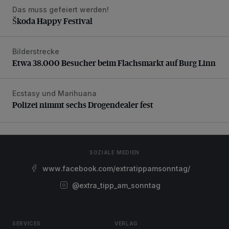
Das muss gefeiert werden!
Škoda Happy Festival
Škoda Happy Festival
Bilderstrecke
Etwa 38.000 Besucher beim Flachsmarkt auf Burg Linn
Etwa 38.000 Besucher beim Flachsmarkt auf Burg Linn
Ecstasy und Marihuana
Polizei nimmt sechs Drogendealer fest
Polizei nimmt sechs Drogendealer fest
SOZIALE MEDIEN
www.facebook.com/extratippamsonntag/
@extra_tipp_am_sonntag
SERVICES
VERLAG