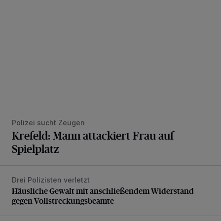
Polizei sucht Zeugen
Krefeld: Mann attackiert Frau auf
Spielplatz
Drei Polizisten verletzt
Häusliche Gewalt mit anschließendem Widerstand gegen V
Häusliche Gewalt mit anschließendem Widerstand
gegen Vollstreckungsbeamte