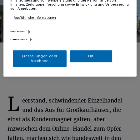
Inhalte, Messung von Werbeleistung und der Performance von
Inhalten, Zielgruppenforschung sowie Entwicklung und Verbesserung
von Angeboten.
Ausführliche Informationen
Impressum
Datenschutz
Am 31. Januar schließt der Mönchengladbacher Kaufhof. Hier wird
demnächst SINN einziehen.
Einstellungen oder
OK
Foto: RBAV/Ulrike Mooz
Ablehnen
L
eerstand, schwindender Einzelhandel
und das Aus für Großkaufhäuser, die
einst als Kundenmagnet galten, aber
inzwischen dem Online-Handel zum Opfer
fallen, machen sich wie bundesweit in den