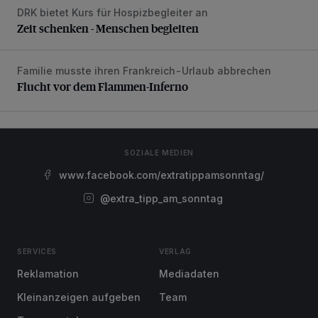
DRK bietet Kurs für Hospizbegleiter an
Zeit schenken - Menschen begleiten
Zeit schenken - Menschen begleiten
Familie musste ihren Frankreich-Urlaub abbrechen
Flucht vor dem Flammen-Inferno
Flucht vor dem Flammen-Inferno
SOZIALE MEDIEN
www.facebook.com/extratippamsonntag/
@extra_tipp_am_sonntag
SERVICES
VERLAG
Reklamation
Mediadaten
Kleinanzeigen aufgeben
Team