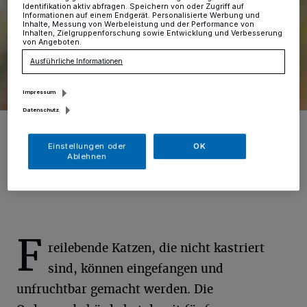
Identifikation aktiv abfragen. Speichern von oder Zugriff auf
Informationen auf einem Endgerät. Personalisierte Werbung und
Inhalte, Messung von Werbeleistung und der Performance von
Inhalten, Zielgruppenforschung sowie Entwicklung und Verbesserung
von Angeboten.
Ausführliche Informationen
Impressum
Datenschutz
In Mönchengladbach gilt die Katzenschutzverordnung. Wer eine
Katze mit Freigang hält, muss sie bis Ende Februar kastrieren,
kennzeichnen und registrieren lassen.
Einstellungen oder
OK
Ablehnen
Foto: pixabay
F
reilebende Katzen, die nicht kastriert
sind, können eingefangen und
unfruchtbar gemacht werden. Die