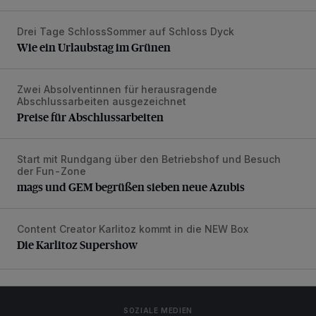
Drei Tage SchlossSommer auf Schloss Dyck
Wie ein Urlaubstag im Grünen
Wie ein Urlaubstag im Grünen
Zwei Absolventinnen für herausragende
Preise für Abschlussarbeiten
Abschlussarbeiten ausgezeichnet
Preise für Abschlussarbeiten
Start mit Rundgang über den Betriebshof und Besuch
mags und GEM begrüßen sieben neue Azubis
der Fun-Zone
mags und GEM begrüßen sieben neue Azubis
Content Creator Karlitoz kommt in die NEW Box
Die Karlitoz Supershow
Die Karlitoz Supershow
SOZIALE MEDIEN