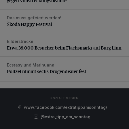
gegen Vollstreckungsbeamte
Das muss gefeiert werden!
Škoda Happy Festival
Škoda Happy Festival
Bilderstrecke
Etwa 38.000 Besucher beim Flachsmarkt auf Burg Linn
Etwa 38.000 Besucher beim Flachsmarkt auf Burg Linn
Ecstasy und Marihuana
Polizei nimmt sechs Drogendealer fest
Polizei nimmt sechs Drogendealer fest
SOZIALE MEDIEN
www.facebook.com/extratippamsonntag/
@extra_tipp_am_sonntag