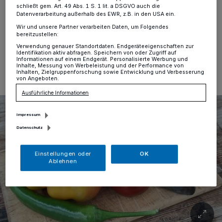
schließt gem. Art. 49 Abs. 1 S. 1 lit. a DSGVO auch die
Buschhof 42/Hausbroicher Straße 314.
Datenverarbeitung außerhalb des EWR, z.B. in den USA ein.
Wir und unsere Partner verarbeiten Daten, um Folgendes
bereitzustellen:
Verwendung genauer Standortdaten. Endgeräteeigenschaften zur
15.08.2023 , 14:00 Uhr
Eine Minute Lesezeit
Identifikation aktiv abfragen. Speichern von oder Zugriff auf
Informationen auf einem Endgerät. Personalisierte Werbung und
Inhalte, Messung von Werbeleistung und der Performance von
Inhalten, Zielgruppenforschung sowie Entwicklung und Verbesserung
von Angeboten.
Ausführliche Informationen
Impressum
Datenschutz
Einstellungen oder
OK
Ablehnen