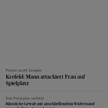
Krefeld: Mann attackiert Frau auf Spielplatz
Polizei sucht Zeugen
Krefeld: Mann attackiert Frau auf
Spielplatz
Drei Polizisten verletzt
Häusliche Gewalt mit anschließendem Widerstand gegen V
Häusliche Gewalt mit anschließendem Widerstand