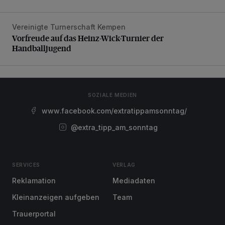
Vereinigte Turnerschaft Kempen
Vorfreude auf das Heinz-Wick-Turnier der Handballjugen
Vorfreude auf das Heinz-Wick-Turnier der
Handballjugend
SOZIALE MEDIEN
www.facebook.com/extratippamsonntag/
@extra_tipp_am_sonntag
SERVICES
VERLAG
Reklamation
Mediadaten
Kleinanzeigen aufgeben
Team
Trauerportal