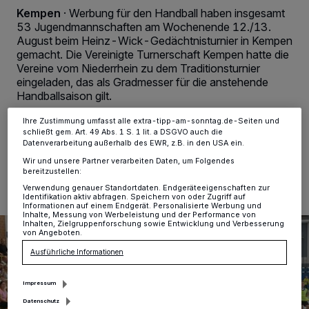
Kennungen auf Ihrem Gerät zu. Durch Auswahl von OK aktivieren Sie
Kempen
·
Werbung für den Handball haben insgesamt
Tracking-Technologien für die unter „Wir und unsere Partner
53 Jugendmannschaften am Wochenende 12./13.
verarbeiten Daten, um Ihnen Dienste bereitzustellen“ aufgeführten
Zwecke. Wenn Tracker deaktiviert sind, sind manche Inhalte und
August beim Heinz-Wick-Gedächtnisturnier in Kempen
Anzeigen möglicherweise nicht mehr so relevant für Sie. Sie können
gemacht. Die Vereinigte Turnerschaft Kempen hatte die
dieses Menü jederzeit wieder aufrufen, um Ihre Einstellungen zu
Vereine vom Niederrhein zu dem Traditionsturnier
ändern oder Ihre Einwilligung zu widerrufen, indem Sie auf den Link
eingeladen, das als Gradmesser für die anstehende
Einstellungen oder Ablehnen am unteren Rand der Webseite klicken.
Ihre Einstellungen gelten innerhalb unseres Website. Weitere
Handballsaison gilt.
Informationen finden Sie in unserer Datenschutzerklärung.
Ihre Zustimmung umfasst alle extra-tipp-am-sonntag.de-Seiten und
schließt gem. Art. 49 Abs. 1 S. 1 lit. a DSGVO auch die
Datenverarbeitung außerhalb des EWR, z.B. in den USA ein.
14.08.2023 , 11:57 Uhr
2 Minuten Lesezeit
Wir und unsere Partner verarbeiten Daten, um Folgendes
bereitzustellen:
Verwendung genauer Standortdaten. Endgeräteeigenschaften zur
Identifikation aktiv abfragen. Speichern von oder Zugriff auf
Informationen auf einem Endgerät. Personalisierte Werbung und
Inhalte, Messung von Werbeleistung und der Performance von
Inhalten, Zielgruppenforschung sowie Entwicklung und Verbesserung
von Angeboten.
Ausführliche Informationen
Impressum
Datenschutz