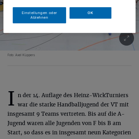
Einstellungen oder
OK
Ablehnen
Foto: Axel Küppers
I
n der 14. Auflage des Heinz-WickTurniers
war die starke Handballjugend der VT mit
insgesamt 9 Teams vertreten. Bis auf die A-
Jugend waren alle Jugenden von F bis B am
Start, so dass es in insgesamt neun Kategorien