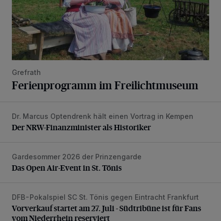
Grefrath
Ferienprogramm im Freilichtmuseum
Dr. Marcus Optendrenk hält einen Vortrag in Kempen
Der NRW-Finanzminister als Historiker
Der NRW-Finanzminister als Historiker
Gardesommer 2026 der Prinzengarde
Das Open Air-Event in St. Tönis
Das Open Air-Event in St. Tönis
DFB-Pokalspiel SC St. Tönis gegen Eintracht Frankfurt
Vorverkauf startet am 27. Juli - Südtribüne ist für Fans vom
Vorverkauf startet am 27. Juli - Südtribüne ist für Fans
vom Niederrhein reserviert