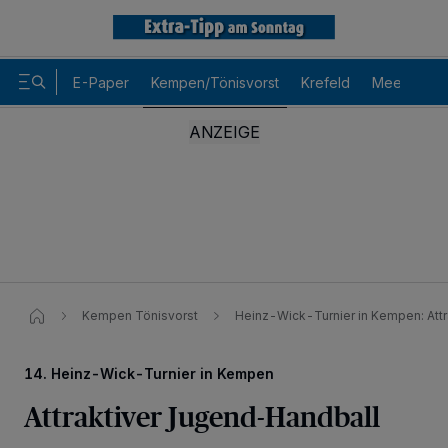
E-Paper
Kempen/Tönisvorst
Krefeld
Meerbusch
Kempen Tönisvorst
Heinz-Wick-Turnier in Kempen: Att
14. Heinz-Wick-Turnier in Kempen
Attraktiver Jugend-Handball
Wir und unsere
-Partner speichern und greifen auf
218
personenbezogene Daten wie Browserdaten oder eindeutige