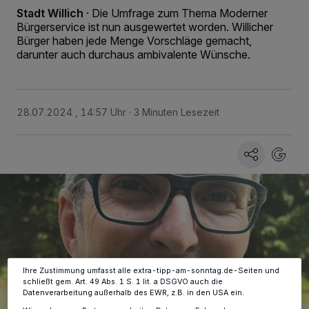
Stadt Willich
·
Die Umfrage zum Thema Moderner
Bürgerservice ist nun ausgewertet worden. Willicher
Bürger haben jede Menge Vorschläge gemacht,
darunter auch durchaus ambivalente Wünsche.
28.07.2024 , 14:57 Uhr
3 Minuten Lesezeit
Wir und unsere
-Partner speichern und greifen auf
218
personenbezogene Daten wie Browserdaten oder eindeutige
Kennungen auf Ihrem Gerät zu. Durch Auswahl von OK aktivieren Sie
Tracking-Technologien für die unter „Wir und unsere Partner
verarbeiten Daten, um Ihnen Dienste bereitzustellen“ aufgeführten
Zwecke. Wenn Tracker deaktiviert sind, sind manche Inhalte und
Anzeigen möglicherweise nicht mehr so relevant für Sie. Sie können
dieses Menü jederzeit wieder aufrufen, um Ihre Einstellungen zu
ändern oder Ihre Einwilligung zu widerrufen, indem Sie auf den Link
Einstellungen oder Ablehnen am unteren Rand der Webseite klicken.
Ihre Einstellungen gelten innerhalb unseres Website. Weitere
Informationen finden Sie in unserer Datenschutzerklärung.
Ihre Zustimmung umfasst alle extra-tipp-am-sonntag.de-Seiten und
schließt gem. Art. 49 Abs. 1 S. 1 lit. a DSGVO auch die
Datenverarbeitung außerhalb des EWR, z.B. in den USA ein.