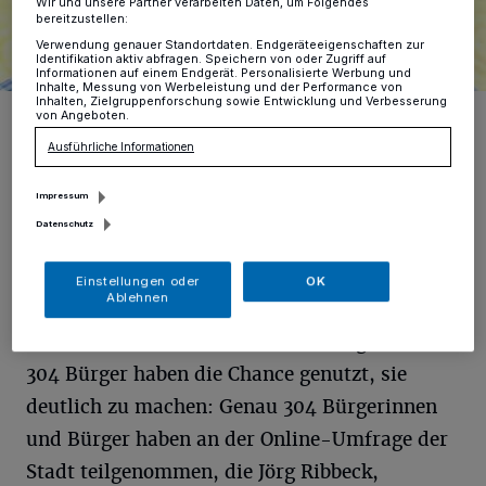
Wir und unsere Partner verarbeiten Daten, um Folgendes
bereitzustellen:
Verwendung genauer Standortdaten. Endgeräteeigenschaften zur
Identifikation aktiv abfragen. Speichern von oder Zugriff auf
Informationen auf einem Endgerät. Personalisierte Werbung und
Inhalte, Messung von Werbeleistung und der Performance von
Inhalten, Zielgruppenforschung sowie Entwicklung und Verbesserung
Jörg Ribbeck, Gesamtprojektleiter Digitalisierung, hat gemeinsam
von Angeboten.
mit Yvonne Vogt, Koordinatorin in Sachen Bürgerservice, die
Umfrage ausgewertet.
Ausführliche Informationen
Foto: Stadt Willich
Impressum
Datenschutz
Einstellungen oder
OK
Z
Ablehnen
um Thema Moderner Bürgerservice der
Stadt haben viele eine Meinung – und
304 Bürger haben die Chance genutzt, sie
deutlich zu machen: Genau 304 Bürgerinnen
und Bürger haben an der Online-Umfrage der
Stadt teilgenommen, die Jörg Ribbeck,