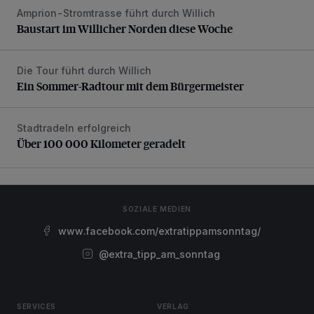
Amprion-Stromtrasse führt durch Willich
Baustart im Willicher Norden diese Woche
Baustart im Willicher Norden diese Woche
Die Tour führt durch Willich
Ein Sommer-Radtour mit dem Bürgermeister
Ein Sommer-Radtour mit dem Bürgermeister
Stadtradeln erfolgreich
Über 100 000 Kilometer geradelt
Über 100 000 Kilometer geradelt
SOZIALE MEDIEN
www.facebook.com/extratippamsonntag/
@extra_tipp_am_sonntag
SERVICES
VERLAG