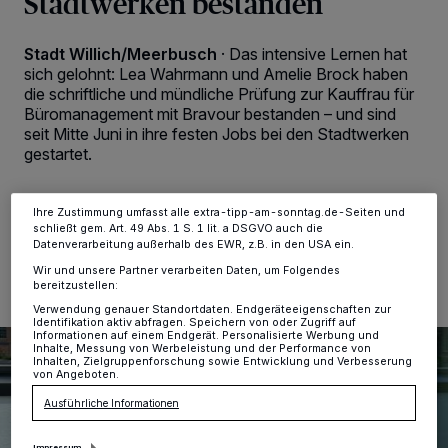
Stadtwerken bestanden
Wir und unsere
-Partner speichern und greifen auf
218
personenbezogene Daten wie Browserdaten oder eindeutige
Kennungen auf Ihrem Gerät zu. Durch Auswahl von OK aktivieren Sie
Stadt Willich/Meerbusch
·
Das intensive Lernen hat
Tracking-Technologien für die unter „Wir und unsere Partner
sich gelohnt: Lea Wahrmann und Amelie Brock haben
verarbeiten Daten, um Ihnen Dienste bereitzustellen“ aufgeführten
die schriftliche und mündliche Prüfung zur Kauffrau für
Zwecke. Wenn Tracker deaktiviert sind, sind manche Inhalte und
Anzeigen möglicherweise nicht mehr so relevant für Sie. Sie können
Büromanagement mit Bravour bestanden – und sind
dieses Menü jederzeit wieder aufrufen, um Ihre Einstellungen zu
seit Mitte Juni in ihre festen Jobs bei den Stadtwerken
ändern oder Ihre Einwilligung zu widerrufen, indem Sie auf den Link
gestartet.
Einstellungen oder Ablehnen am unteren Rand der Webseite klicken.
Ihre Einstellungen gelten innerhalb unseres Website. Weitere
Informationen finden Sie in unserer Datenschutzerklärung.
Ihre Zustimmung umfasst alle extra-tipp-am-sonntag.de-Seiten und
schließt gem. Art. 49 Abs. 1 S. 1 lit. a DSGVO auch die
28.07.2024 , 13:08 Uhr
2 Minuten Lesezeit
Datenverarbeitung außerhalb des EWR, z.B. in den USA ein.
Wir und unsere Partner verarbeiten Daten, um Folgendes
bereitzustellen:
Verwendung genauer Standortdaten. Endgeräteeigenschaften zur
Identifikation aktiv abfragen. Speichern von oder Zugriff auf
Informationen auf einem Endgerät. Personalisierte Werbung und
Inhalte, Messung von Werbeleistung und der Performance von
Inhalten, Zielgruppenforschung sowie Entwicklung und Verbesserung
von Angeboten.
Ausführliche Informationen
Impressum