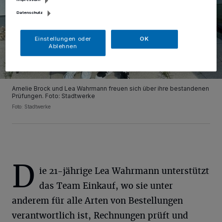
Datenschutz
Einstellungen oder
OK
Ablehnen
Amelie Brock und Lea Wahrmann freuen sich über ihre bestandenen
Prüfungen. Foto: Stadtwerke
Foto: Stadtwerke
D
ie 21-jährige Lea Wahrmann unterstützt
das Team Einkauf, wo sie unter
anderem für alle Arten von Bestellungen
verantwortlich ist, Rechnungen prüft und