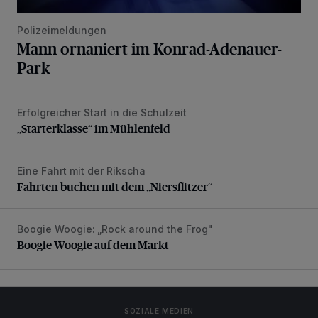
Polizeimeldungen
Mann ornaniert im Konrad-Adenauer-
Park
Erfolgreicher Start in die Schulzeit
„Starterklasse“ im Mühlenfeld
„Starterklasse“ im Mühlenfeld
Eine Fahrt mit der Rikscha
Fahrten buchen mit dem „Niersflitzer“
Fahrten buchen mit dem „Niersflitzer“
Boogie Woogie: „Rock around the Frog"
Boogie Woogie auf dem Markt
Boogie Woogie auf dem Markt
SOZIALE MEDIEN