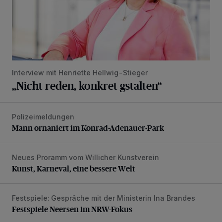
Interview mit Henriette Hellwig-Stieger
„Nicht reden, konkret gstalten“
Polizeimeldungen
Mann ornaniert im Konrad-Adenauer-Park
Mann ornaniert im Konrad-Adenauer-Park
Neues Proramm vom Willicher Kunstverein
Kunst, Karneval, eine bessere Welt
Kunst, Karneval, eine bessere Welt
Festspiele: Gespräche mit der Ministerin Ina Brandes
Festspiele Neersen im NRW-Fokus
Festspiele Neersen im NRW-Fokus