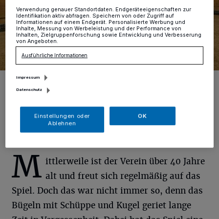
Verwendung genauer Standortdaten. Endgeräteeigenschaften zur
Identifikation aktiv abfragen. Speichern von oder Zugriff auf
Informationen auf einem Endgerät. Personalisierte Werbung und
Inhalte, Messung von Werbeleistung und der Performance von
Inhalten, Zielgruppenforschung sowie Entwicklung und Verbesserung
von Angeboten.
Ausführliche Informationen
Impressum
Eine außergewöhnliche Sportart mit einer jahrhundertalter Tradition:
Spiel mit Bügel- und Bossel. Foto: Mocnik
Datenschutz
Foto: Mark Mocnik
Einstellungen oder
OK
Ablehnen
M
ittlerweile ist der Verein über 40 Jahre
alt und freut sich regelmäßig auf das
Spiel. Doch das war nicht immer so, denn das
Bügeln mit Schüppe und Kugel geriet lange