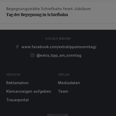
Begegnungsstätte Schiefbahn feiert Jubiläum
Tag der Begegnung in Schiefbahn
Tag der Begegnung in Schiefbahn
SOZIALE MEDIEN
www.facebook.com/extratippamsonntag/
@extra_tipp_am_sonntag
SERVICES
VERLAG
Reklamation
Mediadaten
Kleinanzeigen aufgeben
Team
Trauerportal
RECHTLICHES