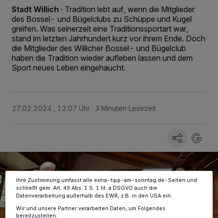
Stadt Willich
·
Tradition lebt auf, wenn die Mitglieder
des Bossel- und Bügelclubs zu Schüppe und Kugel
greifen. Was seinerzeit eine Traditionssportart war,
stand im letzten Jahrhundert kurz vor ihrem Ende. Doch
die Mitglieder des Willicher Bossel- und Bügelclub
haben die Tradition wieder aufleben lassen und dem
Sport neues Leben eingehaucht.
Wir und unsere
-Partner speichern und greifen auf
218
personenbezogene Daten wie Browserdaten oder eindeutige
Kennungen auf Ihrem Gerät zu. Durch Auswahl von OK aktivieren Sie
Tracking-Technologien für die unter „Wir und unsere Partner
27.02.2024 , 12:07 Uhr
3 Minuten Lesezeit
verarbeiten Daten, um Ihnen Dienste bereitzustellen“ aufgeführten
Zwecke. Wenn Tracker deaktiviert sind, sind manche Inhalte und
Anzeigen möglicherweise nicht mehr so relevant für Sie. Sie können
dieses Menü jederzeit wieder aufrufen, um Ihre Einstellungen zu
ändern oder Ihre Einwilligung zu widerrufen, indem Sie auf den Link
Einstellungen oder Ablehnen am unteren Rand der Webseite klicken.
Ihre Einstellungen gelten innerhalb unseres Website. Weitere
Informationen finden Sie in unserer Datenschutzerklärung.
Ihre Zustimmung umfasst alle extra-tipp-am-sonntag.de-Seiten und
schließt gem. Art. 49 Abs. 1 S. 1 lit. a DSGVO auch die
Datenverarbeitung außerhalb des EWR, z.B. in den USA ein.
Wir und unsere Partner verarbeiten Daten, um Folgendes
bereitzustellen: